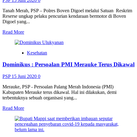
PSP
15 Juni 2020
0
Tanah Merah, PSP – Polres Boven Digoel melalui Satuan Reskrim
Reserse ungkap pelaku pencurian kendaraan bermotor di Boven
Digoel yang...
Read
Read More
more
about
Polres
Kesehatan
Boven
Kembali
Dominikus : Persoalan PMI Merauke Terus Dikawal
Ungkap
Satu
Kasus
PSP
15 Juni 2020
0
Curanmor
di
Merauke, PSP - Persoalan Palang Merah Indonesia (PMI)
Tanah
Kabupaten Merauke terus dikawal. Hal ini dilakukan, demi
Merah
terbentuknya sebuah organisasi yang...
Read
Read More
more
about
Dominikus
:
Persoalan