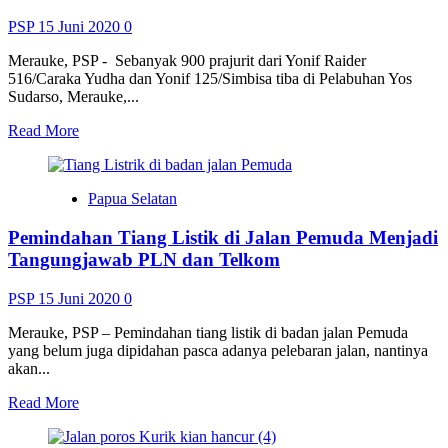
Diberhentikan
karena
PSP
15 Juni 2020
0
Covid-
19
Merauke, PSP - Sebanyak 900 prajurit dari Yonif Raider
516/Caraka Yudha dan Yonif 125/Simbisa tiba di Pelabuhan Yos
Sudarso, Merauke,...
Read
Read More
more
about
900
Papua Selatan
Prajurit
Pamtas
Pemindahan Tiang Listik di Jalan Pemuda Menjadi
yang
Tiba
Tangungjawab PLN dan Telkom
di
Merauke,
PSP
15 Juni 2020
0
Bebas
dari
Merauke, PSP – Pemindahan tiang listik di badan jalan Pemuda
Covid-
yang belum juga dipidahan pasca adanya pelebaran jalan, nantinya
19
akan...
Read
Read More
more
about