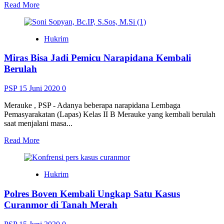
Read
Read More
more
about
Hari
Hukrim
Raya
Tubuh
Miras Bisa Jadi Pemicu Narapidana Kembali
dan
Darah
Berulah
Kristus,
Umat
PSP
15 Juni 2020
0
Katolik
Diajak
Merauke , PSP - Adanya beberapa narapidana Lembaga
Untuk
Pemasyarakatan (Lapas) Kelas II B Merauke yang kembali berulah
Belajar
saat menjalani masa...
Memberi
Read
Read More
more
about
Miras
Hukrim
Bisa
Jadi
Polres Boven Kembali Ungkap Satu Kasus
Pemicu
Narapidana
Curanmor di Tanah Merah
Kembali
Berulah