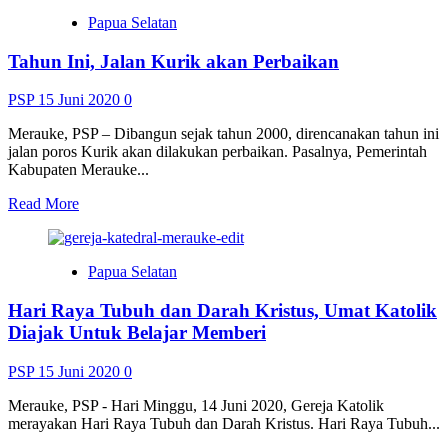
Pemindahan
Papua Selatan
Tiang
Listik
Tahun Ini, Jalan Kurik akan Perbaikan
di
Jalan
Pemuda
PSP
15 Juni 2020
0
Menjadi
Tangungjawab
Merauke, PSP – Dibangun sejak tahun 2000, direncanakan tahun ini
PLN
jalan poros Kurik akan dilakukan perbaikan. Pasalnya, Pemerintah
dan
Kabupaten Merauke...
Telkom
Read
Read More
more
about
Tahun
Papua Selatan
Ini,
Jalan
Hari Raya Tubuh dan Darah Kristus, Umat Katolik
Kurik
akan
Diajak Untuk Belajar Memberi
Perbaikan
PSP
15 Juni 2020
0
Merauke, PSP - Hari Minggu, 14 Juni 2020, Gereja Katolik
merayakan Hari Raya Tubuh dan Darah Kristus. Hari Raya Tubuh...