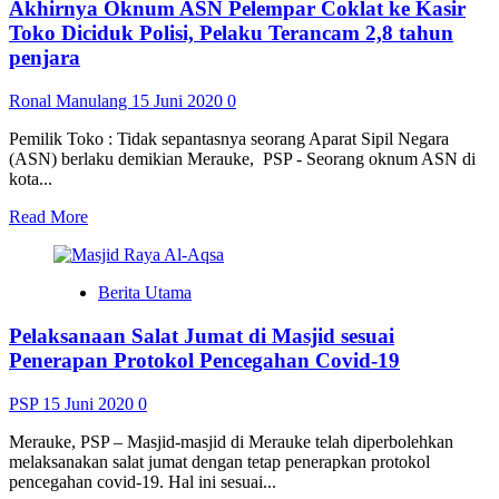
Akhirnya Oknum ASN Pelempar Coklat ke Kasir
Covid-
19
Toko Diciduk Polisi, Pelaku Terancam 2,8 tahun
di
penjara
RSUD
Merauke
Ronal Manulang
15 Juni 2020
0
Sembuh,
Pasien
Pemilik Toko : Tidak sepantasnya seorang Aparat Sipil Negara
Positif
(ASN) berlaku demikian Merauke, PSP - Seorang oknum ASN di
Tersisa
kota...
Satu
Read
Read More
more
about
Akhirnya
Berita Utama
Oknum
ASN
Pelaksanaan Salat Jumat di Masjid sesuai
Pelempar
Coklat
Penerapan Protokol Pencegahan Covid-19
ke
Kasir
PSP
15 Juni 2020
0
Toko
Diciduk
Merauke, PSP – Masjid-masjid di Merauke telah diperbolehkan
Polisi,
melaksanakan salat jumat dengan tetap penerapkan protokol
Pelaku
pencegahan covid-19. Hal ini sesuai...
Terancam