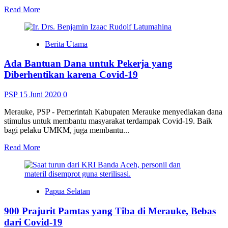
2,8
Read
Read More
tahun
more
penjara
about
Pelaksanaan
Berita Utama
Salat
Jumat
Ada Bantuan Dana untuk Pekerja yang
di
Masjid
Diberhentikan karena Covid-19
sesuai
Penerapan
PSP
15 Juni 2020
0
Protokol
Pencegahan
Merauke, PSP - Pemerintah Kabupaten Merauke menyediakan dana
Covid-
stimulus untuk membantu masyarakat terdampak Covid-19. Baik
19
bagi pelaku UMKM, juga membantu...
Read
Read More
more
about
Ada
Bantuan
Papua Selatan
Dana
untuk
900 Prajurit Pamtas yang Tiba di Merauke, Bebas
Pekerja
yang
dari Covid-19