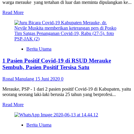
warga merauke yang tertahan di luar dan meminta dipulangkan ke...
Read
Read More
more
about
Terkait
Permintaan
Pemulangan
Warga
Berita Utama
Merauke
dari
1 Pasien Positif Covid-19 di RSUD Merauke
Luar,
Charles
Sembuh, Pasien Positif Tersisa Satu
Gomar
:
Ronal Manulang
15 Juni 2020
0
kami
sifatnya
Merauke, PSP - 1 dari 2 pasien positif Covid-19 di Kabupaten, yaitu
hanya
seorang seorang laki-laki berusia 25 tahun yang berprofesi...
mendata
Read
Read More
more
about
1
Berita Utama
Pasien
Positif