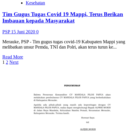
Kesehatan
PMI
Merauke
Tim Gugus Tugas Covid 19 Mappi, Terus Berikan
Terus
Dikawal
Imbauan kepada Masyarakat
PSP
15 Juni 2020
0
Merauke, PSP - Tim gugus tugas covid-19 Kabupaten Mappi yang
melibatkan unsur Pemda, TNI dan Polri, akan terus turun ke...
Read
Read More
Paginasi
more
1
2
Next
about
pos
Tim
Gugus
Tugas
Covid
19
Mappi,
Terus
Berikan
Imbauan
kepada
Masyarakat