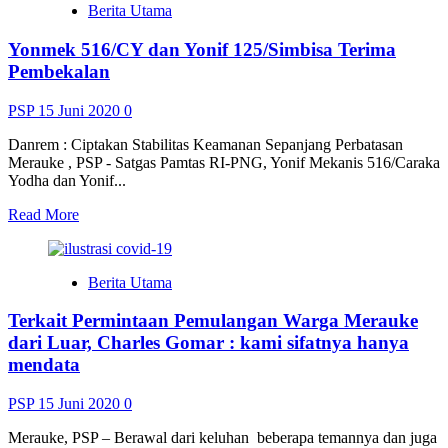
Berita Utama
:
Jangan
Yonmek 516/CY dan Yonif 125/Simbisa Terima
Sekali-
kali
Pembekalan
Membiarkan
Nyamuk
PSP
15 Juni 2020
0
Melewati
Perbatasan
Danrem : Ciptakan Stabilitas Keamanan Sepanjang Perbatasan
Merauke , PSP - Satgas Pamtas RI-PNG, Yonif Mekanis 516/Caraka
Yodha dan Yonif...
Read
Read More
more
about
Yonmek
Berita Utama
516/CY
dan
Terkait Permintaan Pemulangan Warga Merauke
Yonif
125/Simbisa
dari Luar, Charles Gomar : kami sifatnya hanya
Terima
mendata
Pembekalan
PSP
15 Juni 2020
0
Merauke, PSP – Berawal dari keluhan beberapa temannya dan juga