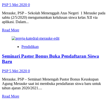
PSP
5 Mei 2020
0
Merauke, PSP – Sekolah Menenggah Atas Negeri 1 Merauke pada
sabtu (2/5/2020) mengumumkan kelulusan siswa kelas XII via
aplikasi. Dalam...
Read
Read More
more
about
Pembagian
Pendidikan
Berkas
Kelulusan,
Seminari Pastor Bonus Buka Pendaftaran Siswa
SMA
N
Baru
1
Terapkan
PSP
5 Mei 2020
0
SOP
Pencegahan
Merauke, PSP – Seminari Menengah Pastor Bonus Keuskupan
Covid-
Agung Merauke saat ini membuka pendaftaran siswa baru untuk
19
tahun ajaran 2020/2021....
Read
Read More
more
about