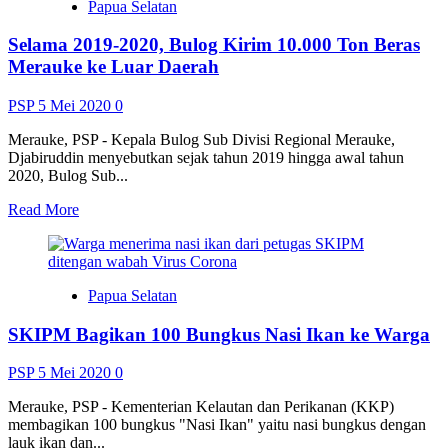
Papua Selatan
akan
Lakukan
Selama 2019-2020, Bulog Kirim 10.000 Ton Beras
Pengawasan
Penggunaan
Merauke ke Luar Daerah
Dana
Desa
PSP
5 Mei 2020
0
Untuk
Covid-
Merauke, PSP - Kepala Bulog Sub Divisi Regional Merauke,
19
Djabiruddin menyebutkan sejak tahun 2019 hingga awal tahun
2020, Bulog Sub...
Read
Read More
more
about
Selama
2019-
Papua Selatan
2020,
Bulog
SKIPM Bagikan 100 Bungkus Nasi Ikan ke Warga
Kirim
10.000
Ton
PSP
5 Mei 2020
0
Beras
Merauke
Merauke, PSP - Kementerian Kelautan dan Perikanan (KKP)
ke
membagikan 100 bungkus "Nasi Ikan" yaitu nasi bungkus dengan
Luar
lauk ikan dan...