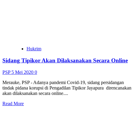
Helm
Hukrim
Sidang Tipikor Akan Dilaksanakan Secara Online
PSP
5 Mei 2020
0
Merauke, PSP - Adanya pandemi Covid-19, sidang persidangan
tindak pidana korupsi di Pengadilan Tipikor Jayapura direncanakan
akan dilaksanakan secara online....
Read
Read More
more
about
Sidang
Tipikor
Akan