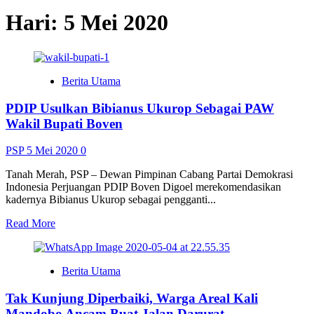
Hari:
5 Mei 2020
Berita Utama
PDIP Usulkan Bibianus Ukurop Sebagai PAW
Wakil Bupati Boven
PSP
5 Mei 2020
0
Tanah Merah, PSP – Dewan Pimpinan Cabang Partai Demokrasi
Indonesia Perjuangan PDIP Boven Digoel merekomendasikan
kadernya Bibianus Ukurop sebagai pengganti...
Read
Read More
more
about
PDIP
Berita Utama
Usulkan
Bibianus
Tak Kunjung Diperbaiki, Warga Areal Kali
Ukurop
Sebagai
Mandobo Ancam Buat Jalan Darurat