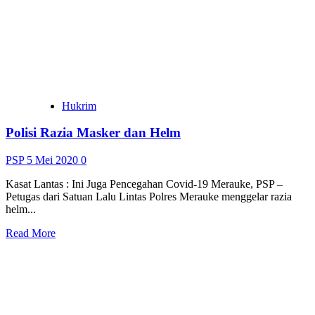
Seminari
Pastor
Bonus
Buka
Pendaftaran
Siswa
Baru
Hukrim
Polisi Razia Masker dan Helm
PSP
5 Mei 2020
0
Kasat Lantas : Ini Juga Pencegahan Covid-19 Merauke, PSP –
Petugas dari Satuan Lalu Lintas Polres Merauke menggelar razia
helm...
Read
Read More
more
about
Polisi
Razia
Masker
dan