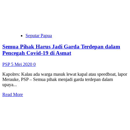
Dilaksanakan
Secara
Online
Seputar Papua
Semua Pihak Harus Jadi Garda Terdepan dalam
Pencegah Covid-19 di Asmat
PSP
5 Mei 2020
0
Kapolres: Kalau ada warga masuk lewat kapal atau speedboat, lapor
Merauke, PSP – Semua pihak menjadi garda terdepan dalam
upaya...
Read
Read More
more
about
Semua
Seputar Papua
Pihak
Harus
Ditengah Kesulitan Akibat Covid-19, Sudah
Jadi