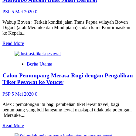
PAW
Wakil
PSP
5 Mei 2020
0
Bupati
Boven
Wabup Boven : Terkait kondisi jalan Trans Papua wilayah Boven
Digoel (arah Merauke dan Mindiptana) sudah kami Konfirmasikan
ke Kepala...
Read
Read More
more
about
Tak
Berita Utama
Kunjung
Diperbaiki,
Calon Penumpang Merasa Rugi dengan Pengalihan
Warga
Areal
Tiket Pesawat ke Voucer
Kali
Mandobo
PSP
5 Mei 2020
0
Ancam
Buat
Alex : pemotongan itu bagi pembelian tiket lewat travel, bagi
Jalan
penumpang yang beli langsung lewat maskapai tidak ada potongan.
Darurat
Merauke,...
Read
Read More
more