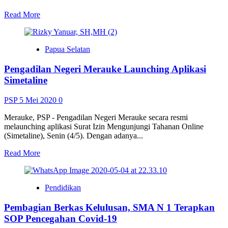
Daerah
Read
Read More
more
about
SKIPM
Papua Selatan
Bagikan
100
Pengadilan Negeri Merauke Launching Aplikasi
Bungkus
Nasi
Simetaline
Ikan
ke
PSP
5 Mei 2020
0
Warga
Merauke, PSP - Pengadilan Negeri Merauke secara resmi
melaunching aplikasi Surat Izin Mengunjungi Tahanan Online
(Simetaline), Senin (4/5). Dengan adanya...
Read
Read More
more
about
Pengadilan
Pendidikan
Negeri
Merauke
Pembagian Berkas Kelulusan, SMA N 1 Terapkan
Launching
Aplikasi
SOP Pencegahan Covid-19
Simetaline