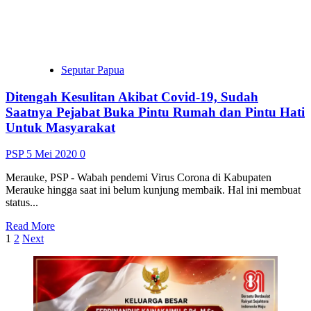
Garda
Saatnya Pejabat Buka Pintu Rumah dan Pintu Hati
Terdepan
Untuk Masyarakat
dalam
Pencegah
PSP
5 Mei 2020
0
Covid-
19
Merauke, PSP - Wabah pendemi Virus Corona di Kabupaten
di
Merauke hingga saat ini belum kunjung membaik. Hal ini membuat
Asmat
status...
Read
Read More
Paginasi
more
1
2
Next
about
pos
Ditengah
Kesulitan
Akibat
Covid-
19,
Sudah
Saatnya
Pejabat
Buka
Pintu
Rumah
dan
Pintu