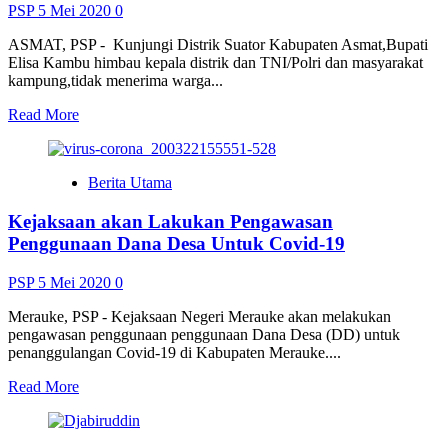
Sekolah
PSP
5 Mei 2020
0
ASMAT, PSP - Kunjungi Distrik Suator Kabupaten Asmat,Bupati
Elisa Kambu himbau kepala distrik dan TNI/Polri dan masyarakat
kampung,tidak menerima warga...
Read
Read More
more
about
Selama
Berita Utama
Pandemi
Covid-
Kejaksaan akan Lakukan Pengawasan
19,
Bupati
Penggunaan Dana Desa Untuk Covid-19
Asmat
Himbau
PSP
5 Mei 2020
0
agar
Tidak
Merauke, PSP - Kejaksaan Negeri Merauke akan melakukan
Terima
pengawasan penggunaan penggunaan Dana Desa (DD) untuk
Warga
penanggulangan Covid-19 di Kabupaten Merauke....
Luar
Read
Read More
more
about
Kejaksaan