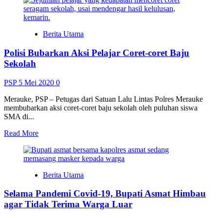
about
Calon
Penumpang
Merasa
Berita Utama
Rugi
dengan
Polisi Bubarkan Aksi Pelajar Coret-coret Baju
Pengalihan
Tiket
Sekolah
Pesawat
ke
PSP
5 Mei 2020
0
Voucer
Merauke, PSP – Petugas dari Satuan Lalu Lintas Polres Merauke
membubarkan aksi coret-coret baju sekolah oleh puluhan siswa
SMA di...
Read
Read More
more
about
Polisi
Bubarkan
Berita Utama
Aksi
Pelajar
Selama Pandemi Covid-19, Bupati Asmat Himbau
Coret-
coret
agar Tidak Terima Warga Luar
Baju