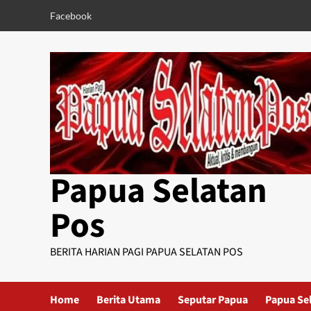
Skip
Facebook
to
content
Papua Selatan
Pos
BERITA HARIAN PAGI PAPUA SELATAN POS
Home
Berita Utama
Seputar Papua
Papua Se