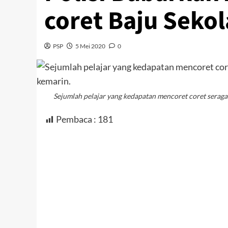
coret Baju Seko
PSP
5 Mei 2020
0
Sejumlah pelajar yang kedapatan mencoret coret seragam
Pembaca :
181