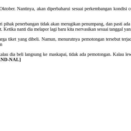
n Oktober. Nantinya, akan diperbaharui sesuai perkembangan kondis
ari pihak penerbangan tidak akan merugikan penumpang, dan pasti ada s
et. Ketika nanti dia melapor lagi baru kita rservasikan sesuai tanggal
rga tiket yang dibeli. Namun, menurutnya pemotongan tersebut terja
an
kalau dia beli langsung ke maskapai, tidak ada pemotongan. Kalau lew
END
-NAL]