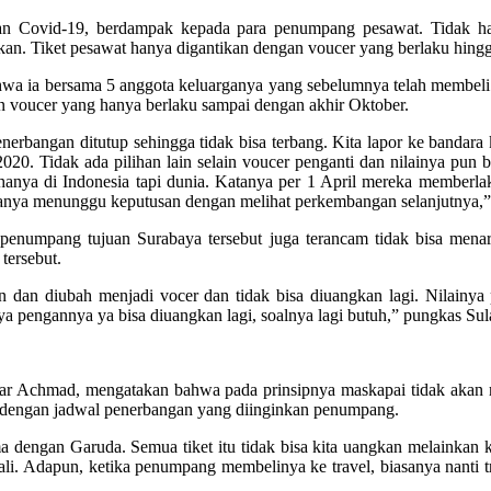
 Covid-19, berdampak kepada para penumpang pesawat. Tidak han
gkan. Tiket pesawat hanya digantikan dengan voucer yang berlaku hing
a ia bersama 5 anggota keluarganya yang sebelumnya telah membeli t
an voucer yang hanya berlaku sampai dengan akhir Oktober.
enerbangan ditutup sehingga tidak bisa terbang. Kita lapor ke bandara 
020. Tidak ada pilihan lain selain voucer penganti dan nilainya pun
anya di Indonesia tapi dunia. Katanya per 1 April mereka memberlak
tanya menunggu keputusan dengan melihat perkembangan selanjutnya,” u
 penumpang tujuan Surabaya tersebut juga terancam tidak bisa menar
tersebut.
n dan diubah menjadi vocer dan tidak bisa diuangkan lagi. Nilainya
 saya pengannya ya bisa diuangkan lagi, soalnya lagi butuh,” pungkas Su
dar Achmad, mengatakan bahwa pada prinsipnya maskapai tidak akan 
suai dengan jadwal penerbangan yang diinginkan penumpang.
a dengan Garuda. Semua tiket itu tidak bisa kita uangkan melainkan ki
li. Adapun, ketika penumpang membelinya ke travel, biasanya nanti tra