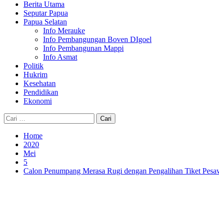
Berita Utama
Seputar Papua
Papua Selatan
Info Merauke
Info Pembangungan Boven DIgoel
Info Pembangunan Mappi
Info Asmat
Politik
Hukrim
Kesehatan
Pendidikan
Ekonomi
Cari
untuk:
Home
2020
Mei
5
Calon Penumpang Merasa Rugi dengan Pengalihan Tiket Pesa