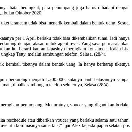
ya batal berangkat, para penumpang juga harus dihadapi dengan
ga bulan Oktober 2020.
iket terancam tidak bisa menarik kembali dalam bentuk uang. Sesuai
katanya per 1 April berlaku tidak bisa dikembalikan tunai. Jadi hanya
 berkurang dengan alasan untuk agent revel. Yang saya permasalahkan
ukan itu, berarti kan antisipasinya merugikan konsumen. Kalau bisa
ngkap Tetty, melalui sambungan telefon, Selasa, (28/4).
ik kembali tiketnya dalam bentuk uang. Ia hanya berharap tiketnya
 pun berkurang menjadi 1.200.000. katanya nanti batasannya sampai
laiman, dibalik sambungan telefon selulernya, Selasa (28/4).
merugikan penumpang. Menurutnya, voucer yang digantikan berlaku
ta reschedule atau diberikan voucer yang berlaku selama satu tahun.
vel itu kordinasinya sama kita,” ujar Alex kepada papua selatan pos