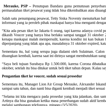
Merauke, PSP –
Penutupan Bandara guna pemutusan penyebaran
permasalahan tiket pesawat yang tidak bisa dikembalikan atau diuan
Salah satu penumpang pesawat, Tetty Siska Noventy menuturkan bahw
informasi yang ia peroleh pihak maskapai hanya bisa menganti deng
“Kita ada pesan tiket ke Jakarta 6 orang, tapi karena adanya covid p
dikasih Voucer yang hanya bisa berlaku sampai tanggal 31 oktober 2
kenapa maskapai malah mempersulit, karena kondisi ini kan bukan h
diperpanjang yang tidak apa apa, masalahnya 31 oktober expired, ka
Sementara itu, hal yang serupa juga dialami oleh Sulaiman. Calon
diuangkan kembali, karena saat ini dirinya sangat membutuhkan uang 
“Saya beli tujuan Surabaya Rp 1.500.000, karena Corona dibatalka
oktober, setelah itu bisa ditukar untuk beli tiket tahun depan. Kalau
Pengantian tiket ke
vo
ucer,
sudah sesuai prosedur
Sementara itu, Manager Lion Air Group Merauke, Alexander Iskan
sampai satu tahun, dan nanti bisa diganti kembali menjadi tiket se
“Selama ini kita mengacu pada prosedur yang kita jalankan, dan sam
Artinya dia bisa gunakan ketika masa penerbangan sudah aktif kemba
melalui sambungan telefonnya, minggu (3/5/2020).