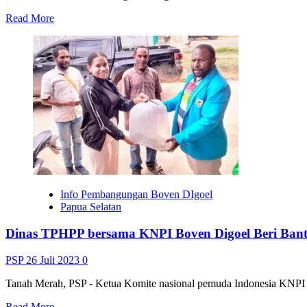
Read
Read More
more
about
Damri
Kembali
Beroperasi
di
Boven
Digoel
Info Pembangungan Boven DIgoel
Papua Selatan
Dinas TPHPP bersama KNPI Boven Digoel Beri Bant
PSP
26 Juli 2023
0
Tanah Merah, PSP - Ketua Komite nasional pemuda Indonesia KNPI Ka
Read
Read More