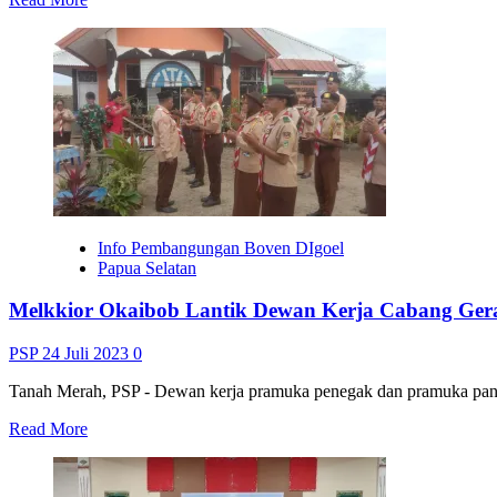
more
about
Dinas
TPHPP
bersama
KNPI
Boven
Digoel
Beri
Bantuan
Bibit
Ikan
Info Pembangungan Boven DIgoel
kepada
Papua Selatan
Kelompok
Tani
Melkkior Okaibob Lantik Dewan Kerja Cabang Ger
PSP
24 Juli 2023
0
Tanah Merah, PSP - Dewan kerja pramuka penegak dan pramuka pand
Read
Read More
more
about
Melkkior