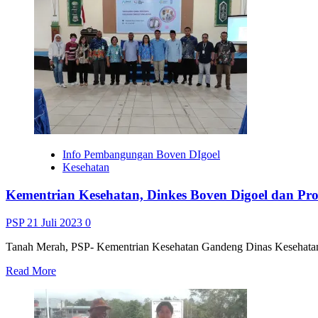
Okaibob
Lantik
Dewan
Kerja
Cabang
Gerakan
Pramuka
Boven
Digoel
Info Pembangungan Boven DIgoel
Kesehatan
Kementrian Kesehatan, Dinkes Boven Digoel dan Pro
PSP
21 Juli 2023
0
Tanah Merah, PSP- Kementrian Kesehatan Gandeng Dinas Kesehatan B
Read
Read More
more
about
Kementrian