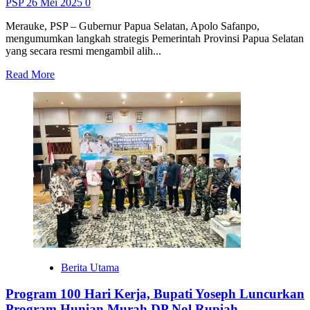
PSP
26 Mei 2025
0
Merauke, PSP – Gubernur Papua Selatan, Apolo Safanpo,
mengumumkan langkah strategis Pemerintah Provinsi Papua Selatan
yang secara resmi mengambil alih...
Read
Read More
more
about
Pemprov
Papua
Selatan
Ambil
Alih
Pembangunan
Lima
Ruas
Jalan
Strategis
dari
Empat
Kabupaten
Berita Utama
Program 100 Hari Kerja, Bupati Yoseph Luncurkan
Program Hunian Murah DP Nol Rupiah