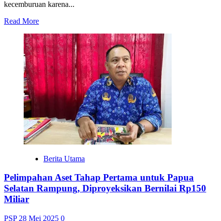
kecemburuan karena...
Read
Read More
more
about
Diharapkan
Program
MBG
Tersalurkan
Secara
Merata
Berita Utama
Pelimpahan Aset Tahap Pertama untuk Papua
Selatan Rampung, Diproyeksikan Bernilai Rp150
Miliar
PSP
28 Mei 2025
0