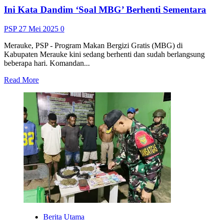
Ini Kata Dandim ‘Soal MBG’ Berhenti Sementara
PSP
27 Mei 2025
0
Merauke, PSP - Program Makan Bergizi Gratis (MBG) di
Kabupaten Merauke kini sedang berhenti dan sudah berlangsung
beberapa hari. Komandan...
Read
Read More
more
about
Ini
Kata
Dandim
‘Soal
MBG’
Berhenti
Sementara
Berita Utama