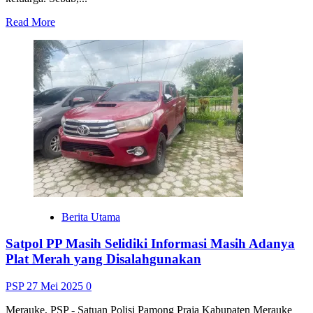
Read
Read More
more
about
Wabup
Fauzun:
Lansia
Bukan
Sebagai
Beban
Keluarga,
Kita
Ada
Karena
Orang
Tua
Berita Utama
Satpol PP Masih Selidiki Informasi Masih Adanya
Plat Merah yang Disalahgunakan
PSP
27 Mei 2025
0
Merauke, PSP - Satuan Polisi Pamong Praja Kabupaten Merauke