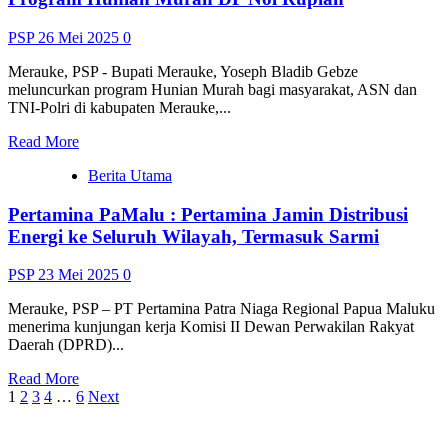
PSP
26 Mei 2025
0
Merauke, PSP - Bupati Merauke, Yoseph Bladib Gebze
meluncurkan program Hunian Murah bagi masyarakat, ASN dan
TNI-Polri di kabupaten Merauke,...
Read
Read More
more
Berita Utama
about
Program
Pertamina PaMalu : Pertamina Jamin Distribusi
100
Hari
Energi ke Seluruh Wilayah, Termasuk Sarmi
Kerja,
Bupati
PSP
23 Mei 2025
0
Yoseph
Luncurkan
Merauke, PSP – PT Pertamina Patra Niaga Regional Papua Maluku
Program
menerima kunjungan kerja Komisi II Dewan Perwakilan Rakyat
Hunian
Daerah (DPRD)...
Murah
DP
Read
Read More
Nol
Paginasi
more
1
2
3
4
…
6
Next
Rupiah
about
pos
Pertamina