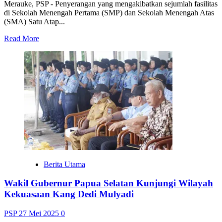
Merauke, PSP - Penyerangan yang mengakibatkan sejumlah fasilitas
di Sekolah Menengah Pertama (SMP) dan Sekolah Menengah Atas
(SMA) Satu Atap...
Read
Read More
more
about
Polisi
Terus
Dalami
Pengrusakan
di
Sekolah
Satu
Atap
Wasur
Berita Utama
Wakil Gubernur Papua Selatan Kunjungi Wilayah
Kekuasaan Kang Dedi Mulyadi
PSP
27 Mei 2025
0