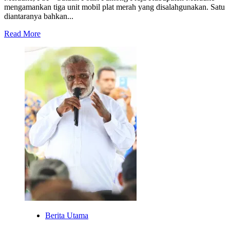
mengamankan tiga unit mobil plat merah yang disalahgunakan. Satu
diantaranya bahkan...
Read
Read More
more
about
Satpol
PP
Masih
Selidiki
Informasi
Masih
Adanya
Plat
Merah
yang
Disalahgunakan
Berita Utama