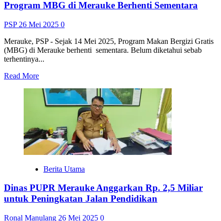
Program MBG di Merauke Berhenti Sementara
PSP
26 Mei 2025
0
Merauke, PSP - Sejak 14 Mei 2025, Program Makan Bergizi Gratis
(MBG) di Merauke berhenti sementara. Belum diketahui sebab
terhentinya...
Read
Read More
more
about
Program
MBG
di
Merauke
Berhenti
Sementara
Berita Utama
Dinas PUPR Merauke Anggarkan Rp. 2,5 Miliar
untuk Peningkatan Jalan Pendidikan
Ronal Manulang
26 Mei 2025
0