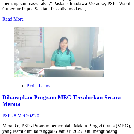
memanjakan masyarakat,“ Paskalis Imadawa Merauke, PSP - Wakil
Gubernur Papua Selatan, Paskalis Imadawa,...
Read
Read More
more
about
Wagub
Papua
Selatan
Tuding
Masyarakat
Kerap
Salah
Gunakan
Bantuan
UMKM
Berita Utama
Diharapkan Program MBG Tersalurkan Secara
Merata
PSP
28 Mei 2025
0
Merauke, PSP - Program pemerintah, Makan Bergizi Gratis (MBG),
yang resmi dimulai tanggal 6 Januari 2025 lalu, mengundang