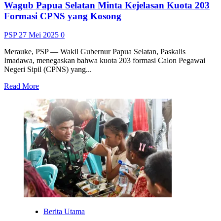
Wagub Papua Selatan Minta Kejelasan Kuota 203
Formasi CPNS yang Kosong
PSP
27 Mei 2025
0
Merauke, PSP — Wakil Gubernur Papua Selatan, Paskalis
Imadawa, menegaskan bahwa kuota 203 formasi Calon Pegawai
Negeri Sipil (CPNS) yang...
Read
Read More
more
about
Wagub
Papua
Selatan
Minta
Kejelasan
Kuota
203
Formasi
CPNS
yang
Kosong
Berita Utama