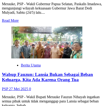
Merauke, PSP - Wakil Gubernur Papua Selatan, Paskalis Imadawa,
mengunjungi wilayah kekuasaan Gubernur Jawa Barat Dedi
Mulyadi, Sabtu (24/5) lalu....
Read
Read More
more
about
Wakil
Gubernur
Papua
Selatan
Kunjungi
Wilayah
Kekuasaan
Kang
Berita Utama
Dedi
Mulyadi
Wabup Fauzun: Lansia Bukan Sebagai Beban
Keluarga, Kita Ada Karena Orang Tua
PSP
27 Mei 2025
0
Merauke, PSP - Wakil Bupati Merauke Fauzun Nihayah ingatkan
semua pihak untuk tidak menganggap para Lansia sebagai beban
keluarga. Sebab,...