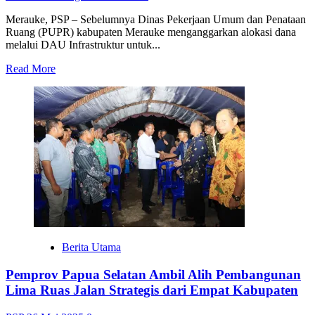
Merauke, PSP – Sebelumnya Dinas Pekerjaan Umum dan Penataan
Ruang (PUPR) kabupaten Merauke menganggarkan alokasi dana
melalui DAU Infrastruktur untuk...
Read
Read More
more
about
Dinas
PUPR
Merauke
Anggarkan
Rp.
2,5
Miliar
untuk
Peningkatan
Jalan
Pendidikan
Berita Utama
Pemprov Papua Selatan Ambil Alih Pembangunan
Lima Ruas Jalan Strategis dari Empat Kabupaten