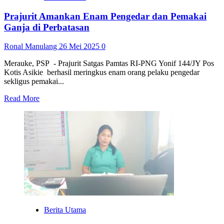
Prajurit Amankan Enam Pengedar dan Pemakai
Ganja di Perbatasan
Ronal Manulang
26 Mei 2025
0
Merauke, PSP - Prajurit Satgas Pamtas RI-PNG Yonif 144/JY Pos
Kotis Asikie berhasil meringkus enam orang pelaku pengedar
sekligus pemakai...
Read
Read More
more
about
Prajurit
Amankan
Enam
Pengedar
dan
Pemakai
Ganja
di
Perbatasan
Berita Utama