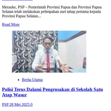
Merauke, PSP – Pemerintah Provinsi Papua dan Provinsi Papua
Selatan telah melakukan pelimpahan aset tahap pertama kepada
Provinsi Papua Selatan...
Read
Read More
more
about
Pelimpahan
Aset
Tahap
Pertama
untuk
Papua
Selatan
Rampung,
Diproyeksikan
Bernilai
Berita Utama
Rp150
Miliar
Polisi Terus Dalami Pengrusakan di Sekolah Satu
Atap Wasur
PSP
28 Mei 2025
0