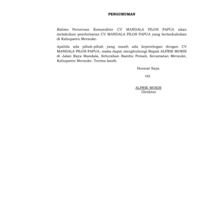
PaMalu
:
Pertamina
Jamin
Distribusi
Energi
ke
Seluruh
Wilayah,
Termasuk
Sarmi