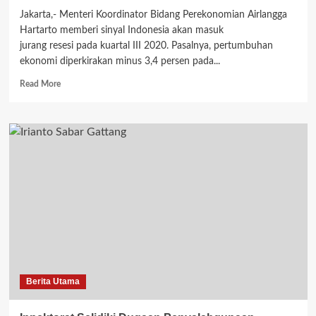
Jakarta,- Menteri Koordinator Bidang Perekonomian Airlangga
Hartarto memberi sinyal Indonesia akan masuk
jurang resesi pada kuartal III 2020. Pasalnya, pertumbuhan
ekonomi diperkirakan minus 3,4 persen pada...
Read
Read More
more
about
Menko
Airlangga
Beri
Sinyal
RI
Resesi
pada
Kuartal
III
2020
Berita Utama