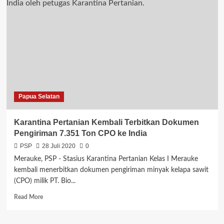
Gemarikan,
KKP
dan
Anggota
Komisi
IV
DPR
RI
Salurkan
2,6
Papua Selatan
Ton
Ikan
ke
Karantina Pertanian Kembali Terbitkan Dokumen
Warga
Pengiriman 7.351 Ton CPO ke India
Merauke
dan
PSP
28 Juli 2020
0
Boven
Merauke, PSP - Stasius Karantina Pertanian Kelas I Merauke
Digoel
kembali menerbitkan dokumen pengiriman minyak kelapa sawit
(CPO) milik PT. Bio...
Read
Read More
more
about