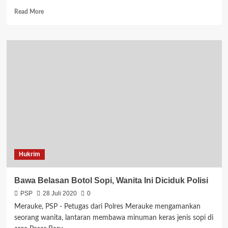
Read
Read More
more
about
Awal
Agustus
SMP
YPK
Merauke
akan
Terapkan
Pembelajaran
Tatap
Muka
Hukrim
Bawa Belasan Botol Sopi, Wanita Ini Diciduk Polisi
PSP
28 Juli 2020
0
Merauke, PSP - Petugas dari Polres Merauke mengamankan
seorang wanita, lantaran membawa minuman keras jenis sopi di