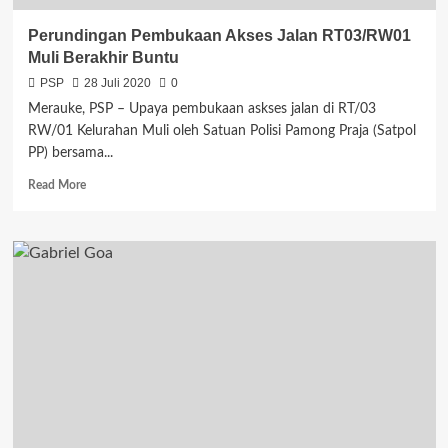
Perundingan Pembukaan Akses Jalan RT03/RW01
Muli Berakhir Buntu
PSP
28 Juli 2020
0
Merauke, PSP – Upaya pembukaan askses jalan di RT/03
RW/01 Kelurahan Muli oleh Satuan Polisi Pamong Praja (Satpol
PP) bersama...
Read
Read More
more
about
Perundingan
Pembukaan
Akses
Jalan
RT03/RW01
Muli
Berakhir
Buntu