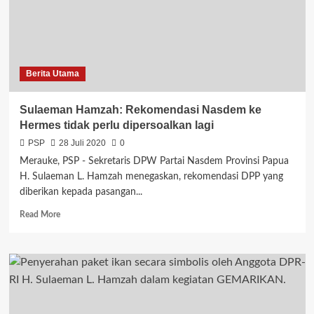
Unit
Alsintan
di
Merauke
Berita Utama
Sulaeman Hamzah: Rekomendasi Nasdem ke
Hermes tidak perlu dipersoalkan lagi
PSP
28 Juli 2020
0
Merauke, PSP - Sekretaris DPW Partai Nasdem Provinsi Papua
H. Sulaeman L. Hamzah menegaskan, rekomendasi DPP yang
diberikan kepada pasangan...
Read
Read More
more
about
Sulaeman
Hamzah:
Rekomendasi
Nasdem
ke