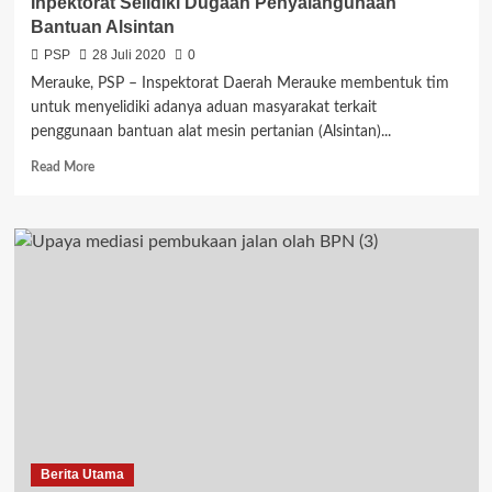
Inpektorat Selidiki Dugaan Penyalahgunaan
Bantuan Alsintan
PSP
28 Juli 2020
0
Merauke, PSP – Inspektorat Daerah Merauke membentuk tim
untuk menyelidiki adanya aduan masyarakat terkait
penggunaan bantuan alat mesin pertanian (Alsintan)...
Read
Read More
more
about
Inpektorat
Selidiki
Dugaan
Penyalahgunaan
Bantuan
Alsintan
Berita Utama