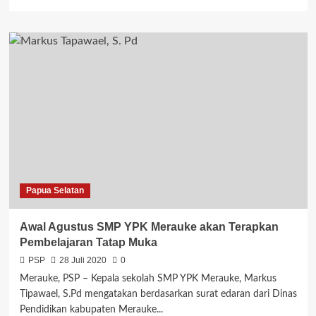
more
about
Jelang
KBM,
Pos
Ramil
Bersama
Warga
Bersikan
Lingkungan
Sekolah
Papua Selatan
Awal Agustus SMP YPK Merauke akan Terapkan
Pembelajaran Tatap Muka
PSP
28 Juli 2020
0
Merauke, PSP – Kepala sekolah SMP YPK Merauke, Markus
Tipawael, S.Pd mengatakan berdasarkan surat edaran dari Dinas
Pendidikan kabupaten Merauke...