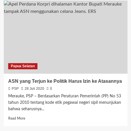
Karantina
Pertanian
Kembali
Terbitkan
Dokumen
Pengiriman
7.351
Ton
CPO
ke
India
Papua Selatan
ASN yang Terjun ke Politik Harus Izin ke Atasannya
PSP
28 Juli 2020
0
Merauke, PSP – Berdasarkan Peraturan Pemerintah (PP) No 53
tahun 2010 tentang kode etik pegawai negeri sipil menunjukan
bahwa seharusnya...
Read
Read More
more
about