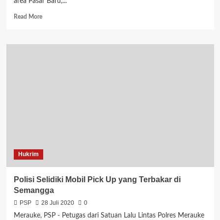
area Pasar Baru,...
Read
Read More
more
about
Bawa
Belasan
Botol
Sopi,
Wanita
Ini
Diciduk
Polisi
Hukrim
Polisi Selidiki Mobil Pick Up yang Terbakar di
Semangga
PSP
28 Juli 2020
0
Merauke, PSP - Petugas dari Satuan Lalu Lintas Polres Merauke