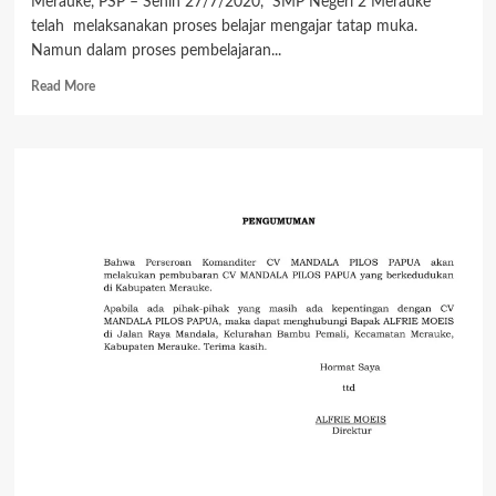
Merauke, PSP – Senin 27/7/2020, SMP Negeri 2 Merauke
telah melaksanakan proses belajar mengajar tatap muka.
Namun dalam proses pembelajaran...
Read
Read More
more
about
SMPN
2
Mulai
Proses
Pembelajaran
Tatap
Muka