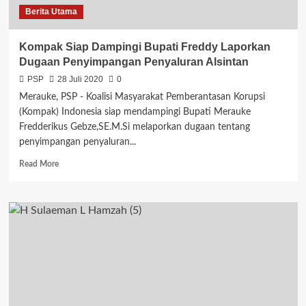
Berita Utama
Kompak Siap Dampingi Bupati Freddy Laporkan
Dugaan Penyimpangan Penyaluran Alsintan
PSP
28 Juli 2020
0
Merauke, PSP - Koalisi Masyarakat Pemberantasan Korupsi
(Kompak) Indonesia siap mendampingi Bupati Merauke
Fredderikus Gebze,SE.M.Si melaporkan dugaan tentang
penyimpangan penyaluran...
Read
Read More
more
about
Kompak
Siap
Dampingi
Bupati
Freddy
Laporkan
Dugaan
Penyimpangan
Penyaluran