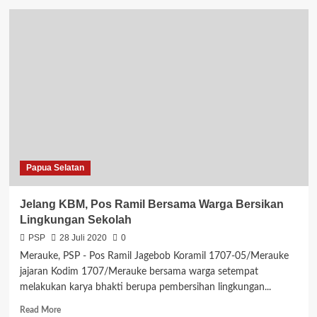
ASN
yang
Terjun
ke
Politik
Harus
Izin
ke
Atasannya
Papua Selatan
Jelang KBM, Pos Ramil Bersama Warga Bersikan
Lingkungan Sekolah
PSP
28 Juli 2020
0
Merauke, PSP - Pos Ramil Jagebob Koramil 1707-05/Merauke
jajaran Kodim 1707/Merauke bersama warga setempat
melakukan karya bhakti berupa pembersihan lingkungan...
Read
Read More