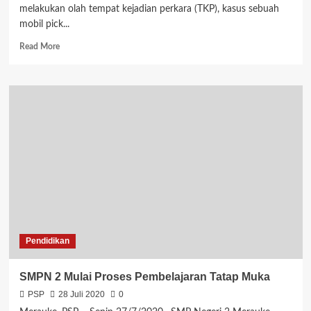
melakukan olah tempat kejadian perkara (TKP), kasus sebuah
mobil pick...
Read
Read More
more
about
Polisi
Selidiki
Mobil
Pick
Up
yang
Terbakar
di
Semangga
Pendidikan
SMPN 2 Mulai Proses Pembelajaran Tatap Muka
PSP
28 Juli 2020
0