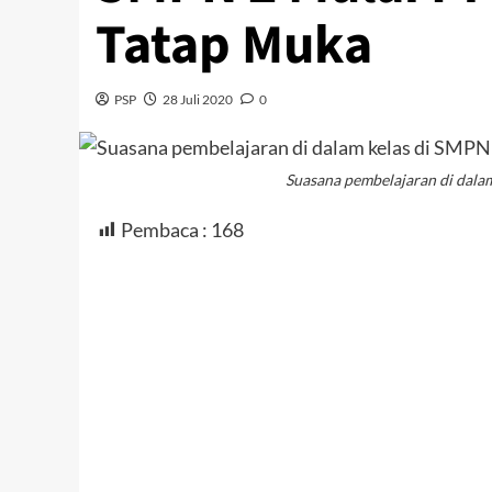
Tatap Muka
PSP
28 Juli 2020
0
Suasana pembelajaran di dal
Pembaca :
168