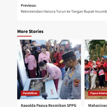
Post
Previous:
Rekomendasi Hanura Turun ke Tangan Bupati Incum
navigation
More Stories
Pendidikan
Papua Selata
Kapolda Papua Resmikan SPPG
Mahasisw