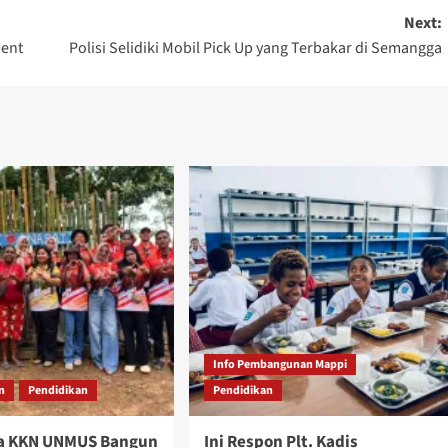
Next:
bent
Polisi Selidiki Mobil Pick Up yang Terbakar di Semangga
Info Pembangunan Mappi
n
Pendidikan
Pendidikan
a KKN UNMUS Bangun
Ini Respon Plt. Kadis