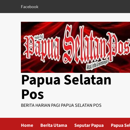
Skip
Facebook
to
content
Papua Selatan
Pos
BERITA HARIAN PAGI PAPUA SELATAN POS
Home
Berita Utama
Seputar Papua
Papua Se