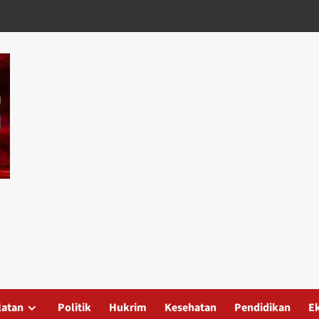
latan
Politik
Hukrim
Kesehatan
Pendidikan
E