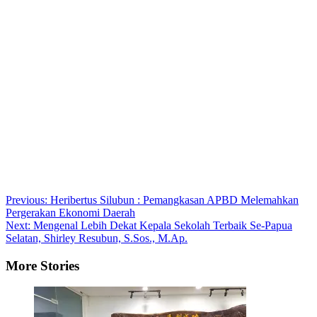
Post
Previous:
Heribertus Silubun : Pemangkasan APBD Melemahkan
Pergerakan Ekonomi Daerah
navigation
Next:
Mengenal Lebih Dekat Kepala Sekolah Terbaik Se-Papua
Selatan, Shirley Resubun, S.Sos., M.Ap.
More Stories