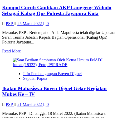
Kearsipan
Kompol Guruh Gantikan AKP Langgeng Widodo
Siap
Gelar
Sebagai Kabag Ops Polresta Jayapura Kota
Lomba
Menggambar
PSP
25 Maret 2022
0
dan
Mewarnai
Merauke, PSP - Bertempat di Aula Mapolresta telah digelar Upacara
untuk
Serah Terima Jabatan Kepala Bagian Operasional (Kabag Ops)
Pelajar
Polresta Jayapura...
Read
Read More
more
about
Kompol
Guruh
Info Pembangungan Boven DIgoel
Gantikan
Seputar Papua
AKP
Langgeng
Ikatan Mahasiswa Boven Digoel Gelar Kegiatan
Widodo
Sebagai
Mubes Ke – IV
Kabag
Ops
PSP
21 Maret 2022
0
Polresta
Jayapura
Merauke, PSP - Di tanggal 18 Maret 2022, (Ikatan Mahasiswa
Kota