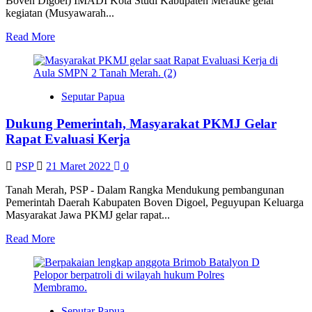
Boven Digoel) IMADI Kota Studi Kabupaten Merauke gelar
kegiatan (Musyawarah...
Read
Read More
more
about
Ikatan
Mahasiswa
Seputar Papua
Boven
Digoel
Dukung Pemerintah, Masyarakat PKMJ Gelar
Gelar
Kegiatan
Rapat Evaluasi Kerja
Mubes
Ke
PSP
21 Maret 2022
0
–
IV
Tanah Merah, PSP - Dalam Rangka Mendukung pembangunan
Pemerintah Daerah Kabupaten Boven Digoel, Peguyupan Keluarga
Masyarakat Jawa PKMJ gelar rapat...
Read
Read More
more
about
Dukung
Pemerintah,
Masyarakat
Seputar Papua