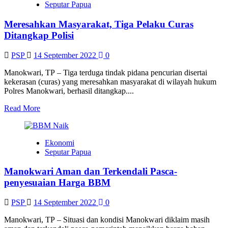
Seputar Papua
Harga
BBM,
Meresahkan Masyarakat, Tiga Pelaku Curas
TPID
Diminta
Ditangkap Polisi
Awasih
Harga
PSP
14 September 2022
0
Bahan
Pokok
Manokwari, TP – Tiga terduga tindak pidana pencurian disertai
kekerasan (curas) yang meresahkan masyarakat di wilayah hukum
Polres Manokwari, berhasil ditangkap....
Read
Read More
more
about
Meresahkan
Ekonomi
Masyarakat,
Seputar Papua
Tiga
Pelaku
Manokwari Aman dan Terkendali Pasca-
Curas
Ditangkap
penyesuaian Harga BBM
Polisi
PSP
14 September 2022
0
Manokwari, TP – Situasi dan kondisi Manokwari diklaim masih