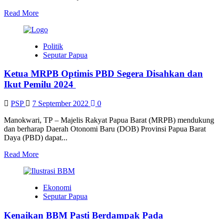
Read
Read More
more
about
Ruangan
Politik
Layanan
Seputar Papua
Satlantas
Polres
Ketua MRPB Optimis PBD Segera Disahkan dan
Manokwari
Dinilai
Ikut Pemilu 2024
Representatif
PSP
7 September 2022
0
Manokwari, TP – Majelis Rakyat Papua Barat (MRPB) mendukung
dan berharap Daerah Otonomi Baru (DOB) Provinsi Papua Barat
Daya (PBD) dapat...
Read
Read More
more
about
Ketua
Ekonomi
MRPB
Seputar Papua
Optimis
PBD
Kenaikan BBM Pasti Berdampak Pada
Segera