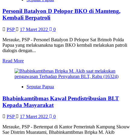
PKMJ
Gelar
Personil Batalyon D Pelopor BKO di Mamteng,
Rapat
Evaluasi
Kembali Berpatroli
Kerja
PSP
17 Maret 2022
0
Merauke, PSP - Personel Batalyon D Pelopor Sat Brimob Polda
Papua yang melaksanakna tugas BKO kembali melakukan patroli
dialogis dengan...
Read
Read More
more
about
Personil
Batalyon
Seputar Papua
D
Pelopor
Bhabinkamtibmas Kawal Pendistribusian BLT
BKO
di
Kepada Masyarakat
Mamteng,
Kembali
PSP
17 Maret 2022
0
Berpatroli
Merauke, PSP - Bertempat di Kantor Pemerintah Kampung Skouw
Sae Distrim Muaratami, Bhabinkamtibmas Bripka M. Akib