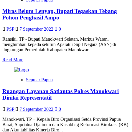
Merauke
Bawa
Miras Belum Lenyap, Bupati Tegaskan Tebang
Pulang
1
Pohon Penghasil Ampo
Medali
Emas,
PSP
7 September 2022
0
1
Perak
Ransiki, TP - Bupati Manokwari Selatan, Markus Waran,
dan
menghimbau kepada seluruh Aparatur Sipil Negara (ASN) di
2
lingkungan Pemerintah Kabupaten Manokwari...
Perunggu
Read
Read More
more
about
Miras
Seputar Papua
Belum
Lenyap,
Ruangan Layanan Satlantas Polres Manokwari
Bupati
Tegaskan
Dinilai Representatif
Tebang
Pohon
PSP
7 September 2022
0
Penghasil
Ampo
Manokwari, TP – Kepala Biro Organisasi Setda Provinsi Papua
Barat, Supriatna Djalimun dan Kasubbag Reformasi Birokrasi (RB)
dan Akuntabilitas Kinerja Biro...