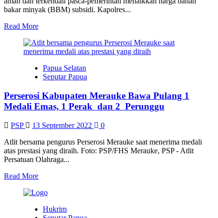
aman dan terkendali pasca-pemerintah menaikkan harga bahan
bakar minyak (BBM) subsidi. Kapolres...
Read
Read More
more
about
Manokwari
Aman
Papua Selatan
dan
Seputar Papua
Terkendali
Pasca-
Perserosi Kabupaten Merauke Bawa Pulang 1
penyesuaian
Harga
Medali Emas, 1 Perak dan 2 Perunggu
BBM
PSP
13 September 2022
0
Atlit bersama pengurus Perserosi Merauke saat menerima medali
atas prestasi yang diraih. Foto: PSP/FHS Merauke, PSP - Atlit
Persatuan Olahraga...
Read
Read More
more
about
Perserosi
Hukrim
Kabupaten
Seputar Papua