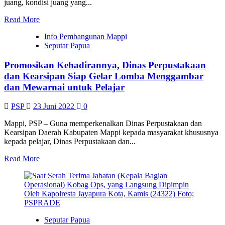
juang, kondisi juang yang...
Read
Read More
more
Info Pembangunan Mappi
about
Seputar Papua
Tutup
TMMD
Promosikan Kehadirannya, Dinas Perpustakaan
di
Kodim
dan Kearsipan Siap Gelar Lomba Menggambar
1710/Mimika,
dan Mewarnai untuk Pelajar
Danrem
174/ATW
PSP
23 Juni 2022
0
:
Tujuan
Mappi, PSP – Guna memperkenalkan Dinas Perpustakaan dan
TMMD
Kearsipan Daerah Kabupaten Mappi kepada masyarakat khususnya
mewujudkan
kepada pelajar, Dinas Perpustakaan dan...
ruang
juang
Read
Read More
dan
more
mewujudkan
about
kemanunggalan
Promosikan
TNI
Kehadirannya,
Dinas
Perpustakaan
Seputar Papua
dan