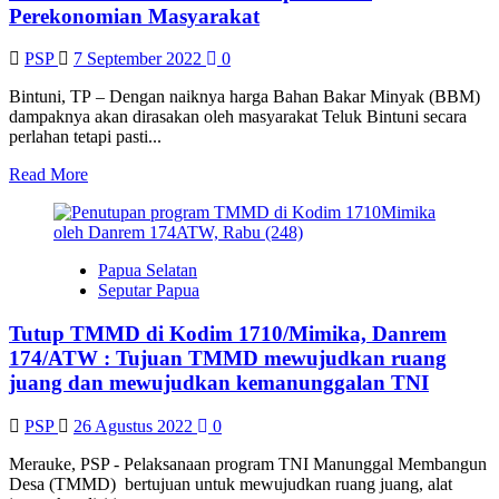
Disahkan
Perekonomian Masyarakat
dan
Ikut
PSP
7 September 2022
0
Pemilu
2024
Bintuni, TP – Dengan naiknya harga Bahan Bakar Minyak (BBM)
dampaknya akan dirasakan oleh masyarakat Teluk Bintuni secara
perlahan tetapi pasti...
Read
Read More
more
about
Kenaikan
BBM Pasti Berdampak
Papua Selatan
Pada
Seputar Papua
Perekonomian
Masyarakat
Tutup TMMD di Kodim 1710/Mimika, Danrem
174/ATW : Tujuan TMMD mewujudkan ruang
juang dan mewujudkan kemanunggalan TNI
PSP
26 Agustus 2022
0
Merauke, PSP - Pelaksanaan program TNI Manunggal Membangun
Desa (TMMD) bertujuan untuk mewujudkan ruang juang, alat