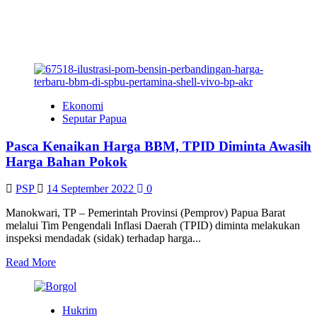
Ekonomi
Seputar Papua
Pasca Kenaikan Harga BBM, TPID Diminta Awasih
Harga Bahan Pokok
PSP
14 September 2022
0
Manokwari, TP – Pemerintah Provinsi (Pemprov) Papua Barat
melalui Tim Pengendali Inflasi Daerah (TPID) diminta melakukan
inspeksi mendadak (sidak) terhadap harga...
Read
Read More
more
about
Pasca
Hukrim
Kenaikan