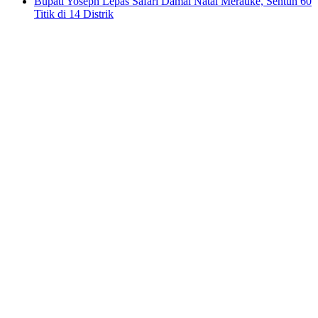
Bupati Yoseph Lepas Safari Damai Natal Merauke, Sentuh 60
Titik di 14 Distrik