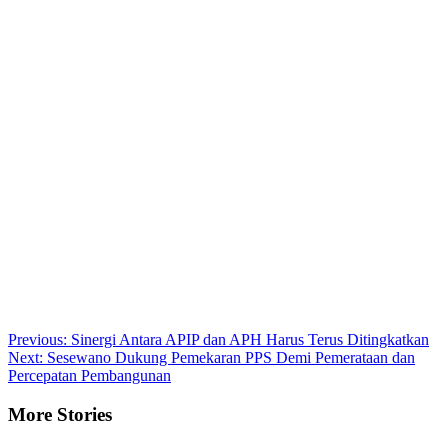
Post
Previous:
Sinergi Antara APIP dan APH Harus Terus Ditingkatkan
Next:
Sesewano Dukung Pemekaran PPS Demi Pemerataan dan
navigation
Percepatan Pembangunan
More Stories