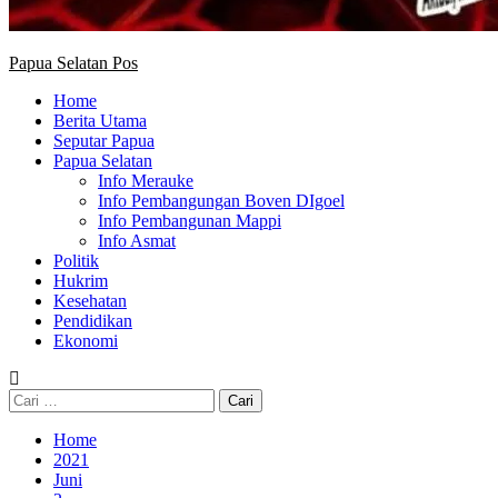
Papua Selatan Pos
Home
Berita Utama
Seputar Papua
Papua Selatan
Info Merauke
Info Pembangungan Boven DIgoel
Info Pembangunan Mappi
Info Asmat
Politik
Hukrim
Kesehatan
Pendidikan
Ekonomi
Cari
untuk:
Home
2021
Juni