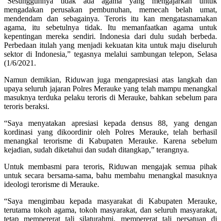
“Sesungguhnya tidak ada agama yang mengajarkan untuk
mengadakan perusakan pembunuhan, memecah belah umat,
mendendam dan sebagainya. Teroris itu kan mengatasnamakan
agama, itu sebetulnya tidak. Itu memanfaatkan agama untuk
kepentingan mereka sendiri. Indonesia dari dulu sudah berbeda.
Perbedaan itulah yang menjadi kekuatan kita untuk maju diseluruh
sektor di Indonesia,” tegasnya melalui sambungan telepon, Selasa
(1/6/2021.
Namun demikian, Riduwan juga mengapresiasi atas langkah dan
upaya seluruh jajaran Polres Merauke yang telah mampu menangkal
masuknya terduka pelaku teroris di Merauke, bahkan sebelum para
teroris beraksi.
“Saya menyatakan apresiasi kepada densus 88, yang dengan
kordinasi yang dikoordinir oleh Polres Merauke, telah berhasil
menangkal terorisme di Kabupaten Merauke. Karena sebelum
kejadian, sudah diketahui dan sudah ditangkap,” terangnya.
Untuk membasmi para teroris, Riduwan mengajak semua pihak
untuk secara bersama-sama, bahu membahu menangkal masuknya
ideologi terorisme di Merauke.
“Saya mengimbau kepada masyarakat di Kabupaten Merauke,
terutama tokoh agama, tokoh masyarakat, dan seluruh masyarakat,
tetap mempererat tali silaturahmi, mempererat tali persatuan di