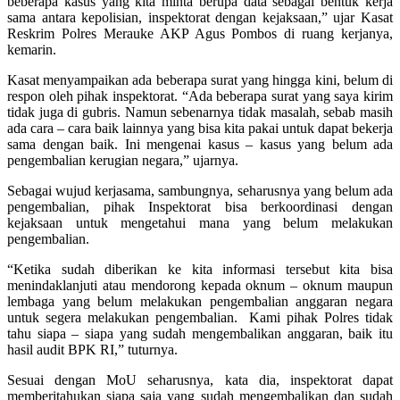
beberapa kasus yang kita minta berupa data sebagai bentuk kerja
sama antara kepolisian, inspektorat dengan kejaksaan,” ujar Kasat
Reskrim Polres Merauke AKP Agus Pombos di ruang kerjanya,
kemarin.
Kasat menyampaikan ada beberapa surat yang hingga kini, belum di
respon oleh pihak inspektorat. “Ada beberapa surat yang saya kirim
tidak juga di gubris. Namun sebenarnya tidak masalah, sebab masih
ada cara – cara baik lainnya yang bisa kita pakai untuk dapat bekerja
sama dengan baik. Ini mengenai kasus – kasus yang belum ada
pengembalian kerugian negara,” ujarnya.
Sebagai wujud kerjasama, sambungnya, seharusnya yang belum ada
pengembalian, pihak Inspektorat bisa berkoordinasi dengan
kejaksaan untuk mengetahui mana yang belum melakukan
pengembalian.
“Ketika sudah diberikan ke kita informasi tersebut kita bisa
menindaklanjuti atau mendorong kepada oknum – oknum maupun
lembaga yang belum melakukan pengembalian anggaran negara
untuk segera melakukan pengembalian. Kami pihak Polres tidak
tahu siapa – siapa yang sudah mengembalikan anggaran, baik itu
hasil audit BPK RI,” tuturnya.
Sesuai dengan MoU seharusnya, kata dia, inspektorat dapat
memberitahukan siapa saja yang sudah mengembalikan dan sudah