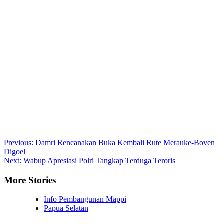
Post
Previous:
Damri Rencanakan Buka Kembali Rute Merauke-Boven
Digoel
navigation
Next:
Wabup Apresiasi Polri Tangkap Terduga Teroris
More Stories
Info Pembangunan Mappi
Papua Selatan