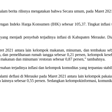
alam berita rilisnya mengatakan bahwa Secara umum, pada Maret 2021, 
engan Indeks Harga Konsumen (IHK) sebesar 105,37. Tingkat inflasi t
ang menjadi penyebab terjadinya inflasi di Kabupaten Merauke. Di
t 2021 antara lain kelompok makanan, minuman, dan tembakau sebesa
, dan pemeliharaan rumah tangga sebesar 0,21 persen, kelompok keseha
 makanan dan minuman/ restoran sebesar 0,87 persen,” tambahnya.
han terjadinya inflasi dan kelompok komoditas yang terpantau stabil
mi deflasi di Merauke pada Maret 2021 antara lain kelompok pakaian 
sa lainnya sebesar 0,55 persen. Sedangkan kelompokinformasi, komun