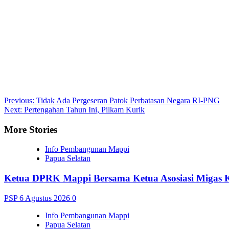
Post
Previous:
Tidak Ada Pergeseran Patok Perbatasan Negara RI-PNG
Next:
Pertengahan Tahun Ini, Pilkam Kurik
navigation
More Stories
Info Pembangunan Mappi
Papua Selatan
Ketua DPRK Mappi Bersama Ketua Asosiasi Migas 
PSP
6 Agustus 2026
0
Info Pembangunan Mappi
Papua Selatan