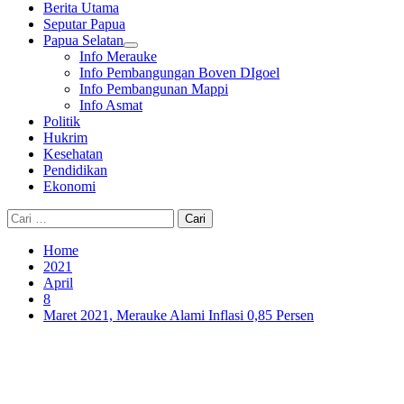
Berita Utama
Seputar Papua
Papua Selatan
Info Merauke
Info Pembangungan Boven DIgoel
Info Pembangunan Mappi
Info Asmat
Politik
Hukrim
Kesehatan
Pendidikan
Ekonomi
Cari
untuk:
Home
2021
April
8
Maret 2021, Merauke Alami Inflasi 0,85 Persen