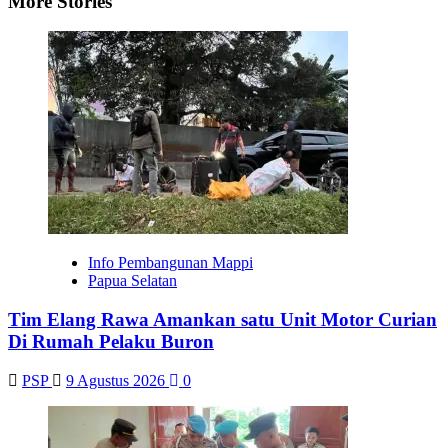
More Stories
Info Pembangunan Mappi
Papua Selatan
Tim Elang Rawa Amankan satu Unit Motor Curian
Di Rumah Pelaku Buron
PSP
9 Agustus 2026
0