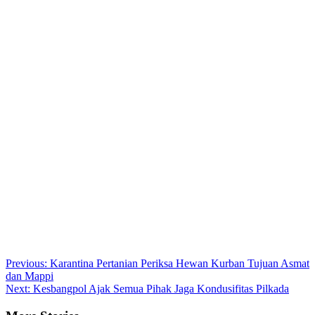
Post
Previous:
Karantina Pertanian Periksa Hewan Kurban Tujuan Asmat
dan Mappi
navigation
Next:
Kesbangpol Ajak Semua Pihak Jaga Kondusifitas Pilkada