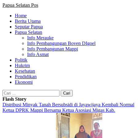
Papua Selatan Pos
Home
Berita Utama
Seputar Papua
Papua Selatan
Info Merauke
Info Pembangungan Boven DIgoel
Info Pembangunan Mappi
Info Asmat
Politik
Hukrim
Kesehatan
Pendidikan
Ekonomi
Cari
untuk:
Flash Story
Distribusi Minyak Tanah Bersubsidi di Jayawijaya Kembali Normal
Ketua DPRK Mappi Bersama Ketua Asosiasi Migas Kab.