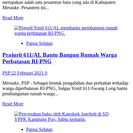
merupakan salah satu pesantran baru yang ada di Kabupaten
Merauke. Pesantren ini...
Read
Read More
more
about
Popes
Tahfidz
Papua Selatan
Baitul
Ummah
Prajurit 611/AL Bantu Bangun Rumah Warga
Berkomitmen
Lahirkan
Perbatasan RI-PNG
Imam
Masjid
PSP
22 Februari 2021
0
Merauke, PSP - Sebagai bentuk pengabdian dan perhatian terhadap
warga diperbatasan RI-PNG, Satgas Yonif 611/Awang Long bantu
pembangunan rumah warga...
Read
Read More
more
about
Prajurit
611/AL
Papua Selatan
Bantu