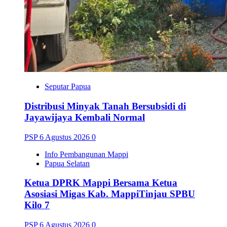
Seputar Papua
Distribusi Minyak Tanah Bersubsidi di
Jayawijaya Kembali Normal
PSP
6 Agustus 2026
0
Info Pembangunan Mappi
Papua Selatan
Ketua DPRK Mappi Bersama Ketua
Asosiasi Migas Kab. MappiTinjau SPBU
Kilo 7
PSP
6 Agustus 2026
0