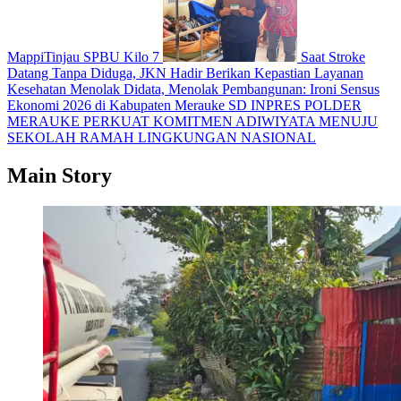
MappiTinjau SPBU Kilo 7
Saat Stroke
Datang Tanpa Diduga, JKN Hadir Berikan Kepastian Layanan
Kesehatan
Menolak Didata, Menolak Pembangunan: Ironi Sensus
Ekonomi 2026 di Kabupaten Merauke
SD INPRES POLDER
MERAUKE PERKUAT KOMITMEN ADIWIYATA MENUJU
SEKOLAH RAMAH LINGKUNGAN NASIONAL
Main Story