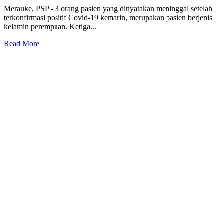
Merauke, PSP - 3 orang pasien yang dinyatakan meninggal setelah
terkonfirmasi positif Covid-19 kemarin, merupakan pasien berjenis
kelamin perempuan. Ketiga...
Read
Read More
more
about
Bertambah
Lagi,
Jumlah
Pasien
Covid-
19
yang
Meninggal