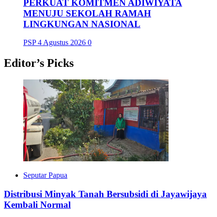
PERKUAT KOMITMEN ADIWIYATA
MENUJU SEKOLAH RAMAH
LINGKUNGAN NASIONAL
PSP
4 Agustus 2026
0
Editor’s Picks
Seputar Papua
Distribusi Minyak Tanah Bersubsidi di Jayawijaya
Kembali Normal