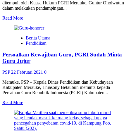
ditempuh oleh Kuasa Hukum PGRI Merauke, Guntur Ohoiwutun
dalam melakukan pendampingan...
Read
Read More
more
about
Hak
Berita Utama
Guru
Pendidikan
Kontrak,
Guntur:
Persoalkan Kewajiban Guru, PGRI Sudah Minta
Pengadilan
Langkah
Guru Jujur
Terakhir
PSP
22 Februari 2021
0
Merauke, PSP – Kepala Dinas Pendidikan dan Kebudayaan
Kabupaten Merauke, Thiasony Betaubun meminta kepada
Persatuan Guru Republik Indonesia (PGRI) Kabupaten...
Read
Read More
more
about
Persoalkan
Kewajiban
Guru,