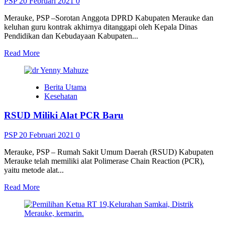
PSP
20 Februari 2021
0
Anda
Merauke, PSP –Sorotan Anggota DPRD Kabupaten Merauke dan
keluhan guru kontrak akhirnya ditanggapi oleh Kepala Dinas
Pendidikan dan Kebudayaan Kabupaten...
Read
Read More
more
about
Soal
Berita Utama
Gaji
Kesehatan
Guru
Kontrak,
RSUD Miliki Alat PCR Baru
Betaubun:
Silahkan
Tanya
PSP
20 Februari 2021
0
ke
Inspektorat
Merauke, PSP – Rumah Sakit Umum Daerah (RSUD) Kabupaten
Merauke telah memiliki alat Polimerase Chain Reaction (PCR),
yaitu metode alat...
Read
Read More
more
about
RSUD
Miliki