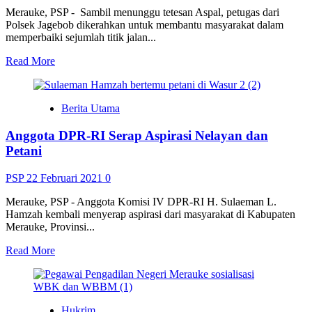
Merauke, PSP - Sambil menunggu tetesan Aspal, petugas dari
Polsek Jagebob dikerahkan untuk membantu masyarakat dalam
memperbaiki sejumlah titik jalan...
Read
Read More
more
about
Menunggu
Berita Utama
Tetesan
Aspal
Anggota DPR-RI Serap Aspirasi Nelayan dan
Masuk
Jagebob,
Petani
Polri
Bersama
PSP
22 Februari 2021
0
Warga
Perbaiki
Merauke, PSP - Anggota Komisi IV DPR-RI H. Sulaeman L.
Jalan
Hamzah kembali menyerap aspirasi dari masyarakat di Kabupaten
Secara
Merauke, Provinsi...
Swadaya
Setiap
Read
Read More
Tahunnya
more
about
Anggota
DPR-
Hukrim