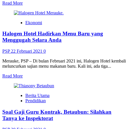
Read
Read More
more
about
SMP
Ekonomi
Okaba
Isi
Halogen Hotel Hadirkan Menu Baru yang
Waktu
Luang
Menggugah Selara Anda
dengan
Bersawah
PSP
22 Februari 2021
0
Merauke, PSP – Di bulan Februari 2021 ini, Halogen Hotel kembali
meluncurkan sajian menu makanan baru. Kali ini, ada tiga...
Read
Read More
more
about
Halogen
Berita Utama
Hotel
Pendidikan
Hadirkan
Menu
Soal Gaji Guru Kontrak, Betaubun: Silahkan
Baru
yang
Tanya ke Inspektorat
Menggugah
Selara