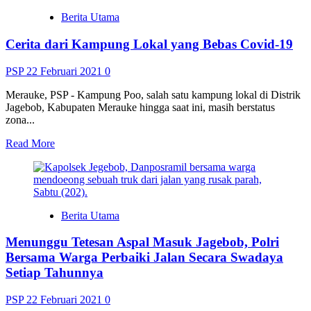
PGRI
Berita Utama
Sudah
Minta
Cerita dari Kampung Lokal yang Bebas Covid-19
Guru
Jujur
PSP
22 Februari 2021
0
Merauke, PSP - Kampung Poo, salah satu kampung lokal di Distrik
Jagebob, Kabupaten Merauke hingga saat ini, masih berstatus
zona...
Read
Read More
more
about
Cerita
dari
Kampung
Berita Utama
Lokal
yang
Menunggu Tetesan Aspal Masuk Jagebob, Polri
Bebas
Covid-
Bersama Warga Perbaiki Jalan Secara Swadaya
19
Setiap Tahunnya
PSP
22 Februari 2021
0