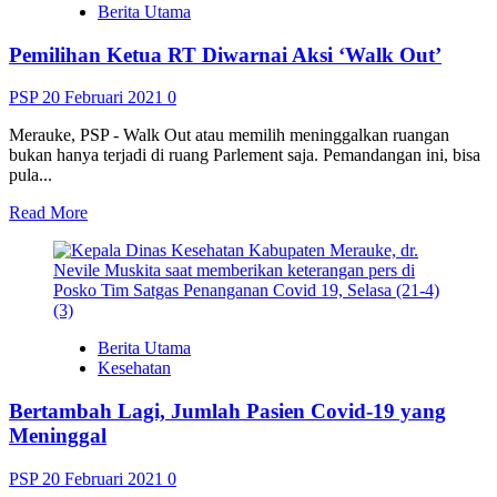
Berita Utama
Alat
PCR
Pemilihan Ketua RT Diwarnai Aksi ‘Walk Out’
Baru
PSP
20 Februari 2021
0
Merauke, PSP - Walk Out atau memilih meninggalkan ruangan
bukan hanya terjadi di ruang Parlement saja. Pemandangan ini, bisa
pula...
Read
Read More
more
about
Pemilihan
Ketua
RT
Diwarnai
Berita Utama
Aksi
Kesehatan
‘Walk
Out’
Bertambah Lagi, Jumlah Pasien Covid-19 yang
Meninggal
PSP
20 Februari 2021
0