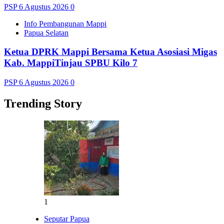
PSP
6 Agustus 2026
0
Info Pembangunan Mappi
Papua Selatan
Ketua DPRK Mappi Bersama Ketua Asosiasi Migas
Kab. MappiTinjau SPBU Kilo 7
PSP
6 Agustus 2026
0
Trending Story
1
Seputar Papua