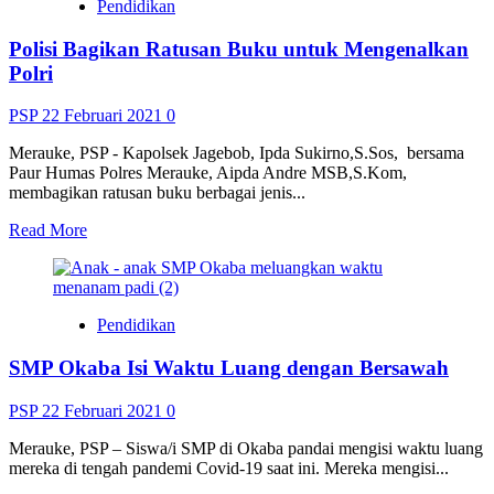
Pendidikan
Bangun
Rumah
Polisi Bagikan Ratusan Buku untuk Mengenalkan
Warga
Perbatasan
Polri
RI-
PNG
PSP
22 Februari 2021
0
Merauke, PSP - Kapolsek Jagebob, Ipda Sukirno,S.Sos, bersama
Paur Humas Polres Merauke, Aipda Andre MSB,S.Kom,
membagikan ratusan buku berbagai jenis...
Read
Read More
more
about
Polisi
Bagikan
Pendidikan
Ratusan
Buku
SMP Okaba Isi Waktu Luang dengan Bersawah
untuk
Mengenalkan
Polri
PSP
22 Februari 2021
0
Merauke, PSP – Siswa/i SMP di Okaba pandai mengisi waktu luang
mereka di tengah pandemi Covid-19 saat ini. Mereka mengisi...