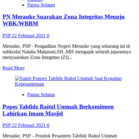
RI
Papua Selatan
Serap
Aspirasi
PN Merauke Suarakan Zona Integritas Menuju
Nelayan
dan
WBK/WBBM
Petani
PSP
22 Februari 2021
0
Merauke, PSP - Pengadilan Negeri Merauke yang sekarang ini di
nahkodai Natalia Maharani,SH.,MH mengajak seluruh jajarannya
menyuarakan Zona Integritas (ZI)...
Read
Read More
more
about
PN
Merauke
Papua Selatan
Suarakan
Zona
Popes Tahfidz Baitul Ummah Berkomitmen
Integritas
Menuju
Lahirkan Imam Masjid
WBK/WBBM
PSP
22 Februari 2021
0
Merauke, PSP – Pondok Pesantren Tahfidz Baitul Ummah