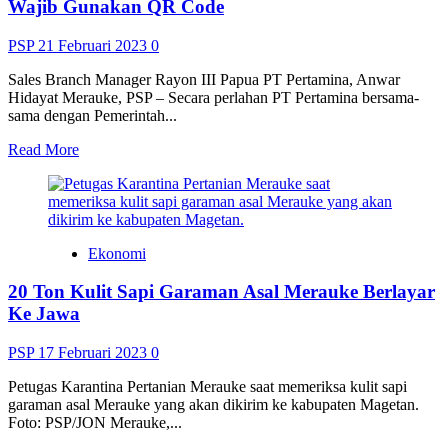
Cakar
Wajib Gunakan QR Code
Bongkar
Minta
PSP
21 Februari 2023
0
Kebijaksanaan</strong>
Sales Branch Manager Rayon III Papua PT Pertamina, Anwar
Hidayat Merauke, PSP – Secara perlahan PT Pertamina bersama-
sama dengan Pemerintah...
Read
Read More
more
about
<strong>Mulai
15
Maret
Ekonomi
Pengisian
BBM
20 Ton Kulit Sapi Garaman Asal Merauke Berlayar
Jenis
Bio
Ke Jawa
Solar
Wajib
PSP
17 Februari 2023
0
Gunakan
QR
Petugas Karantina Pertanian Merauke saat memeriksa kulit sapi
Code</strong>
garaman asal Merauke yang akan dikirim ke kabupaten Magetan.
Foto: PSP/JON Merauke,...