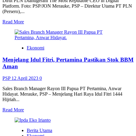
Dirut PLN Dianugerahi The Most Reputable CEO in Digital
Platform. Foto: PSP/JON Merauke, PSP – Direktur Utama PT PLN
(Persero),...
Read
Read More
more
about
Dirut
PLN
Ekonomi
Dianugerahi
The
Menjelang Idul Fitri, Pertamina Pastikan Stok BBM
Most
Reputable
Aman
CEO
in
PSP
12 April 2023
0
Digital
Platform
Sales Branch Manager Rayon III Papua PT Pertamina, Anwar
Hidayat. Merauke, PSP – Menjelang Hari Raya Idul Fitri 1444
Hijriah...
Read
Read More
more
about
Menjelang
Berita Utama
Idul
Ekonomi