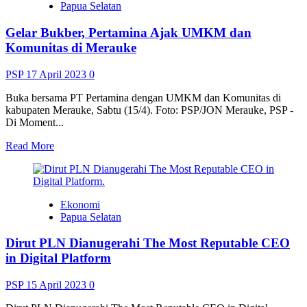
Papua Selatan
QR
Code
Gelar Bukber, Pertamina Ajak UMKM dan
Efektif
Mengurai
Komunitas di Merauke
Antrian
Kendaraan
PSP
17 April 2023
0
di
SPBU
Buka bersama PT Pertamina dengan UMKM dan Komunitas di
kabupaten Merauke, Sabtu (15/4). Foto: PSP/JON Merauke, PSP -
Di Moment...
Read
Read More
more
about
Gelar
Bukber,
Ekonomi
Pertamina
Papua Selatan
Ajak
UMKM
Dirut PLN Dianugerahi The Most Reputable CEO
dan
Komunitas
in Digital Platform
di
Merauke
PSP
15 April 2023
0