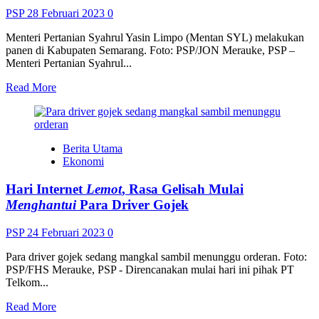
untuk
PSP
28 Februari 2023
0
Pengisian
Pertalite</strong>
Menteri Pertanian Syahrul Yasin Limpo (Mentan SYL) melakukan
panen di Kabupaten Semarang. Foto: PSP/JON Merauke, PSP –
Menteri Pertanian Syahrul...
Read
Read More
more
about
<strong>Mentan
SYL
Berita Utama
Kawal
Ekonomi
Panen
Raya
Hari Internet
Lemot
, Rasa Gelisah Mulai
Padi
di
Menghantui
Para Driver Gojek
Jateng,
Produktivitas
PSP
24 Februari 2023
0
Hingga
7
Para driver gojek sedang mangkal sambil menunggu orderan. Foto:
Ton
PSP/FHS Merauke, PSP - Direncanakan mulai hari ini pihak PT
Per
Telkom...
Hektar</strong>
Read
Read More
more