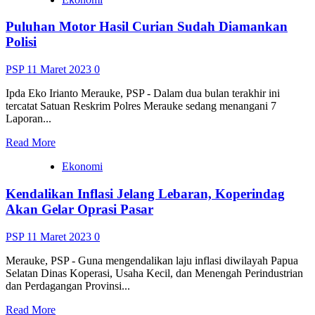
Fitri,
Pertamina
Puluhan Motor Hasil Curian Sudah Diamankan
Pastikan
Stok
Polisi
BBM
Aman
PSP
11 Maret 2023
0
Ipda Eko Irianto Merauke, PSP - Dalam dua bulan terakhir ini
tercatat Satuan Reskrim Polres Merauke sedang menangani 7
Laporan...
Read
Read More
more
Ekonomi
about
<strong>Puluhan
Kendalikan Inflasi Jelang Lebaran, Koperindag
Motor
Hasil
Akan Gelar Oprasi Pasar
Curian
Sudah
PSP
11 Maret 2023
0
Diamankan
Polisi</strong>
Merauke, PSP - Guna mengendalikan laju inflasi diwilayah Papua
Selatan Dinas Koperasi, Usaha Kecil, dan Menengah Perindustrian
dan Perdagangan Provinsi...
Read
Read More