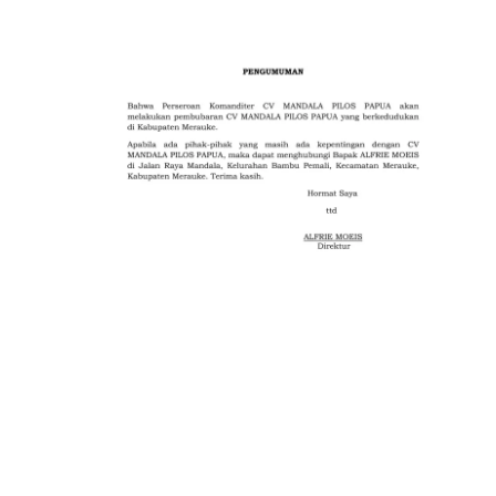
about
pos
<strong>Masih
Adanya
Minyak
Tanah
Alasan
Gas
LPG
3
Kilo
Belum
Masuk
Merauke</strong>