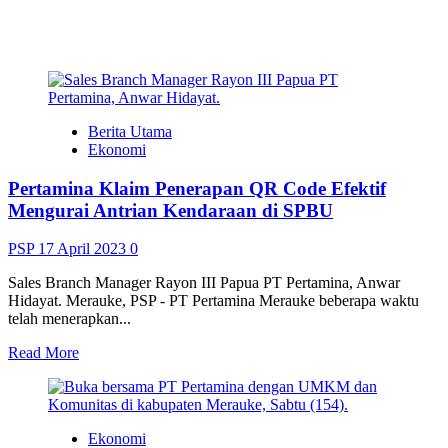
Berita Utama
Ekonomi
Pertamina Klaim Penerapan QR Code Efektif
Mengurai Antrian Kendaraan di SPBU
PSP
17 April 2023
0
Sales Branch Manager Rayon III Papua PT Pertamina, Anwar
Hidayat. Merauke, PSP - PT Pertamina Merauke beberapa waktu
telah menerapkan...
Read
Read More
more
about
Pertamina
Klaim
Ekonomi
Penerapan