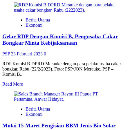
about
<strong>Hari
Internet
Berita Utama
<em>Lemot</em>,
Ekonomi
Rasa
Gelisah
Gelar RDP Dengan Komisi B, Pengusaha Cakar
Mulai
<em>Menghantui</em>
Bongkar Minta Kebijaksanaan
Para
Driver
PSP
23 Februari 2023
0
Gojek</strong>
RDP Komisi B DPRD Merauke dengan para pelaku usaha cakar
bongkar, Rabu (22/2/2023). Foto: PSP/JON Merauke, PSP –
Komisi B...
Read
Read More
more
about
<strong>Gelar
RDP
Berita Utama
Dengan
Ekonomi
Komisi
B,
Mulai 15 Maret Pengisian BBM Jenis Bio Solar
Pengusaha