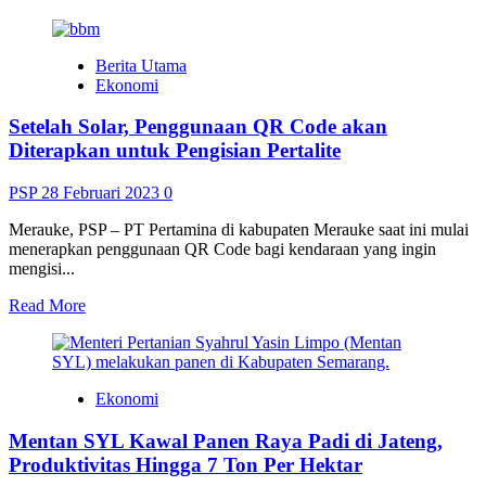
more
about
<strong>Kendalikan
Berita Utama
Inflasi
Ekonomi
Jelang
Lebaran,
Setelah Solar, Penggunaan QR Code akan
Koperindag
Akan
Diterapkan untuk Pengisian Pertalite
Gelar
Oprasi
PSP
28 Februari 2023
0
Pasar</strong>
Merauke, PSP – PT Pertamina di kabupaten Merauke saat ini mulai
menerapkan penggunaan QR Code bagi kendaraan yang ingin
mengisi...
Read
Read More
more
about
<strong>Setelah
Solar,
Ekonomi
Penggunaan
QR
Mentan SYL Kawal Panen Raya Padi di Jateng,
Code
akan
Produktivitas Hingga 7 Ton Per Hektar
Diterapkan