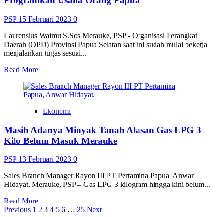
Programkan Usaha Orang Papua
Kilogram
Bakso
PSP
15 Februari 2023
0
Produk
Merauke
Laurensius Waimu,S.Sos Merauke, PSP - Organisasi Perangkat
Diperiksa
Daerah (OPD) Provinsi Papua Selatan saat ini sudah mulai bekerja
Karantina
menjalankan tugas sesuai...
Pertanian</strong>
Read
Read More
more
about
<strong>Mulai
Bekerja,
Ekonomi
Diskoperindag
Papua
Masih Adanya Minyak Tanah Alasan Gas LPG 3
Selatan
Programkan
Kilo Belum Masuk Merauke
Usaha
Orang
PSP
13 Februari 2023
0
Papua</strong>
Sales Branch Manager Rayon III PT Pertamina Papua, Anwar
Hidayat. Merauke, PSP – Gas LPG 3 kilogram hingga kini belum...
Read
Read More
Paginasi
more
Previous
1
2
3
4
5
6
…
25
Next