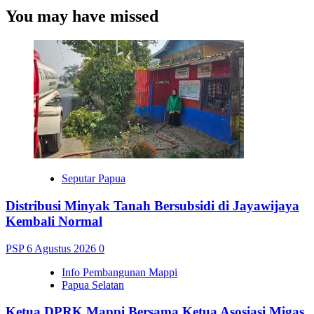
You may have missed
Seputar Papua
Distribusi Minyak Tanah Bersubsidi di Jayawijaya
Kembali Normal
PSP
6 Agustus 2026
0
Info Pembangunan Mappi
Papua Selatan
Ketua DPRK Mappi Bersama Ketua Asosiasi Migas