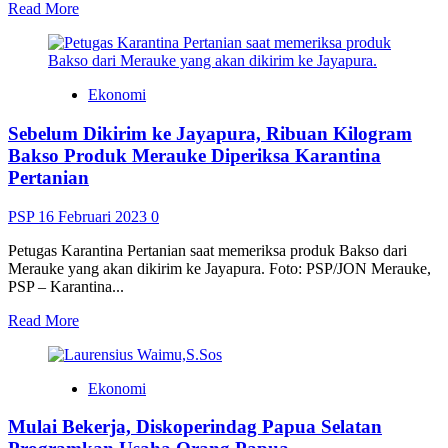
Read
Read More
more
about
<strong>20
Ton
Ekonomi
Kulit
Sapi
Sebelum Dikirim ke Jayapura, Ribuan Kilogram
Garaman
Asal
Bakso Produk Merauke Diperiksa Karantina
Merauke
Pertanian
Berlayar
Ke
PSP
16 Februari 2023
0
Jawa</strong>
Petugas Karantina Pertanian saat memeriksa produk Bakso dari
Merauke yang akan dikirim ke Jayapura. Foto: PSP/JON Merauke,
PSP – Karantina...
Read
Read More
more
about
<strong>Sebelum
Ekonomi
Dikirim
ke
Mulai Bekerja, Diskoperindag Papua Selatan
Jayapura,
Ribuan