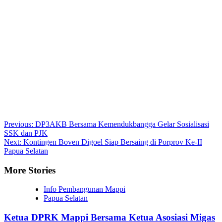
Post
Previous:
DP3AKB Bersama Kemendukbangga Gelar Sosialisasi
SSK dan PJK
navigation
Next:
Kontingen Boven Digoel Siap Bersaing di Porprov Ke-II
Papua Selatan
More Stories
Info Pembangunan Mappi
Papua Selatan
Ketua DPRK Mappi Bersama Ketua Asosiasi Migas