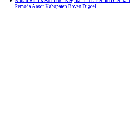
Bupati Roni Resmi buka Kegiatan DTD Pertama Gerakan
Pemuda Ansor Kabupaten Boven Digoel