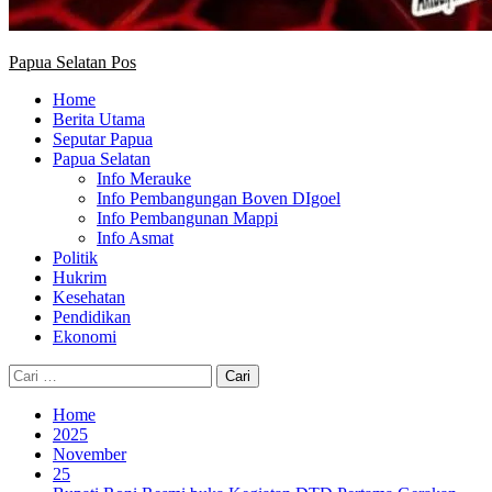
Papua Selatan Pos
Home
Berita Utama
Seputar Papua
Papua Selatan
Info Merauke
Info Pembangungan Boven DIgoel
Info Pembangunan Mappi
Info Asmat
Politik
Hukrim
Kesehatan
Pendidikan
Ekonomi
Cari
untuk:
Home
2025
November
25