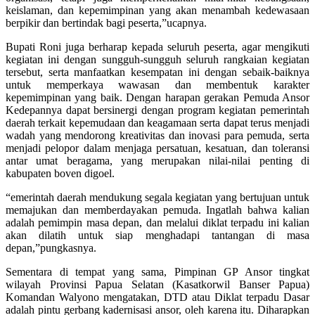
keislaman, dan kepemimpinan yang akan menambah kedewasaan
berpikir dan bertindak bagi peserta,”ucapnya.
Bupati Roni juga berharap kepada seluruh peserta, agar mengikuti
kegiatan ini dengan sungguh-sungguh seluruh rangkaian kegiatan
tersebut, serta manfaatkan kesempatan ini dengan sebaik-baiknya
untuk memperkaya wawasan dan membentuk karakter
kepemimpinan yang baik. Dengan harapan gerakan Pemuda Ansor
Kedepannya dapat bersinergi dengan program kegiatan pemerintah
daerah terkait kepemudaan dan keagamaan serta dapat terus menjadi
wadah yang mendorong kreativitas dan inovasi para pemuda, serta
menjadi pelopor dalam menjaga persatuan, kesatuan, dan toleransi
antar umat beragama, yang merupakan nilai-nilai penting di
kabupaten boven digoel.
“emerintah daerah mendukung segala kegiatan yang bertujuan untuk
memajukan dan memberdayakan pemuda. Ingatlah bahwa kalian
adalah pemimpin masa depan, dan melalui diklat terpadu ini kalian
akan dilatih untuk siap menghadapi tantangan di masa
depan,”pungkasnya.
Sementara di tempat yang sama, Pimpinan GP Ansor tingkat
wilayah Provinsi Papua Selatan (Kasatkorwil Banser Papua)
Komandan Walyono mengatakan, DTD atau Diklat terpadu Dasar
adalah pintu gerbang kadernisasi ansor, oleh karena itu. Diharapkan