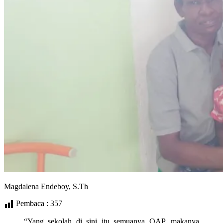
Magdalena Endeboy, S.Th
Pembaca :
357
“Yang sekolah di sini itu semuanya OAP, makanya