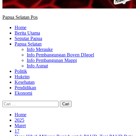
Papua Selatan Pos
Home
Berita Utama
Seputar Papua
Papua Selatan
Info Merauke
Info Pembangungan Boven DIgoel
Info Pembangunan Mappi
Info Asmat
Politik
Hukrim
Kesehatan
Pendidikan
Ekonomi
Cari
untuk:
Home
2025
Maret
17