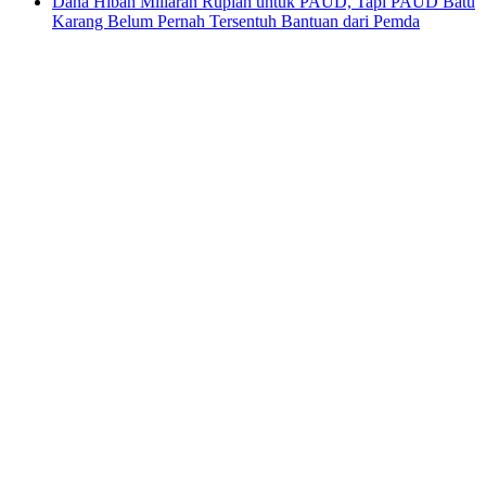
Dana Hibah Miliaran Rupiah untuk PAUD, Tapi PAUD Batu
Karang Belum Pernah Tersentuh Bantuan dari Pemda