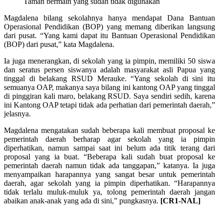
Taman bermain yang sudah tidak digunakan
Magdalena bilang sekolahnya hanya mendapat Dana Bantuan
Operasional Pendidikan (BOP) yang memang diberikan langsung
dari pusat. “Yang kami dapat itu Bantuan Operasional Pendidikan
(BOP) dari pusat,” kata Magdalena.
Ia juga menerangkan, di sekolah yang ia pimpin, memiliki 50 siswa
dan seratus persen siswanya adalah masyarakat asli Papua yang
tinggal di belakang RSUD Merauke. “Yang sekolah di sini itu
semuanya OAP, makanya saya bilang ini kantong OAP yang tinggal
di pinggiran kali maro, belakang RSUD. Saya sendiri sedih, karena
ini Kantong OAP tetapi tidak ada perhatian dari pemerintah daerah,”
jelasnya.
Magdalena mengatakan sudah beberapa kali membuat proposal ke
pemerintah daerah berharap agar sekolah yang ia pimpin
diperhatikan, namun sampai saat ini belum ada titik terang dari
proposal yang ia buat. “Beberapa kali sudah buat proposal ke
pemerintah daerah namun tidak ada tanggapan,” katanya. Ia juga
menyampaikan harapannya yang sangat besar untuk pemerintah
daerah, agar sekolah yang ia pimpin diperhatikan. “Harapannya
tidak terlalu muluk-muluk ya, tolong pemerintah daerah jangan
abaikan anak-anak yang ada di sini,” pungkasnya.
[CR1-NAL]