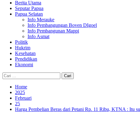
Berita Utama
Seputar Papua
Papua Selatan
Info Merauke
Info Pembangungan Boven DIgoel
Info Pembangunan Mappi
Info Asmat
Politik
Hukrim
Kesehatan
Pendidikan
Ekonomi
Cari
untuk:
Home
2025
Februari
25
Harga Pembelian Beras dari Petani Rp. 11 Ribu, KTNA : Itu 