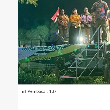
Pembaca :
137