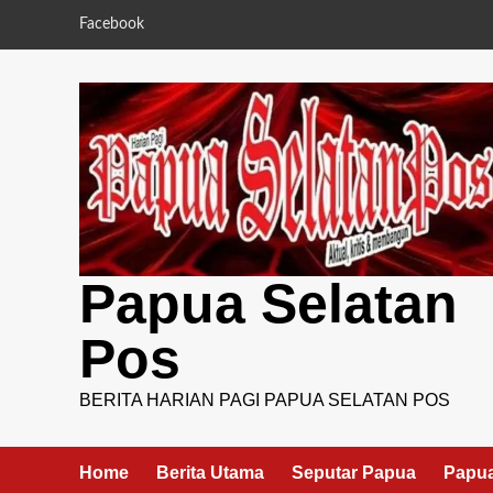
Skip
Facebook
to
content
Papua Selatan
Pos
BERITA HARIAN PAGI PAPUA SELATAN POS
Home
Berita Utama
Seputar Papua
Papua