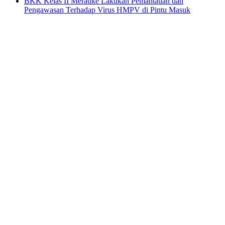
BKK Kelas II Merauke Lakukan Pemantauan dan
Pengawasan Terhadap Virus HMPV di Pintu Masuk