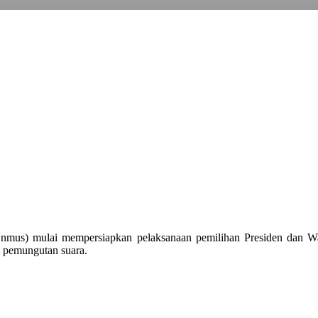
Unmus) mulai mempersiapkan pelaksanaan pemilihan Presiden dan 
es pemungutan suara.