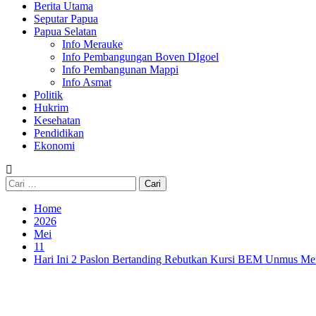
Berita Utama
Seputar Papua
Papua Selatan
Info Merauke
Info Pembangungan Boven DIgoel
Info Pembangunan Mappi
Info Asmat
Politik
Hukrim
Kesehatan
Pendidikan
Ekonomi
Cari
untuk:
Home
2026
Mei
11
Hari Ini 2 Paslon Bertanding Rebutkan Kursi BEM Unmus Me