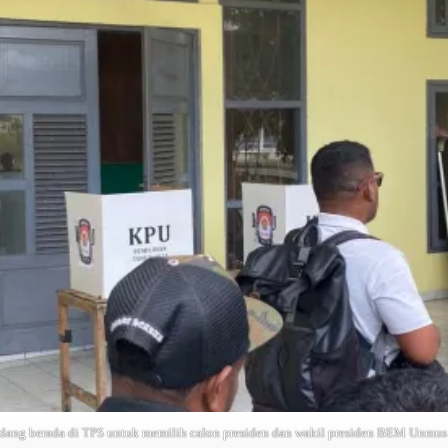
ang berada di TPS untuk memilih calon presiden dan wakil presiden BEM Unmus