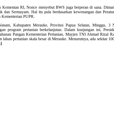
rjakan Kementan RI, Nonce menyebut BWS juga berperan di sana. Dim
rik dan Sermayam. Hal itu pula berdasarkan kewenangan dan Peratu
un Kementerian PUPR.
Wanam, Kabupaten Merauke, Provinsi Papua Selatan, Minggu, 3 
gan program pertanian berkelanjutan. Dalam kunjungan ini, Presi
 Ketahanan Pangan Kementerian Pertanian, Mayjen TNI Ahmad Rizal 
ahan pertanian skala besar di Merauke. Menurutnya, ada sekitar 100 
]