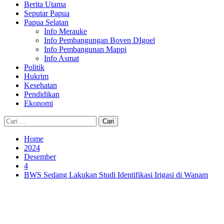
Berita Utama
Seputar Papua
Papua Selatan
Info Merauke
Info Pembangungan Boven DIgoel
Info Pembangunan Mappi
Info Asmat
Politik
Hukrim
Kesehatan
Pendidikan
Ekonomi
Cari
untuk:
Home
2024
Desember
4
BWS Sedang Lakukan Studi Identifikasi Irigasi di Wanam