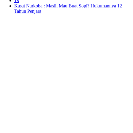
18
Kasat Narkoba : Masih Mau Buat Sopi? Hukumannya 12
Tahun Penjara