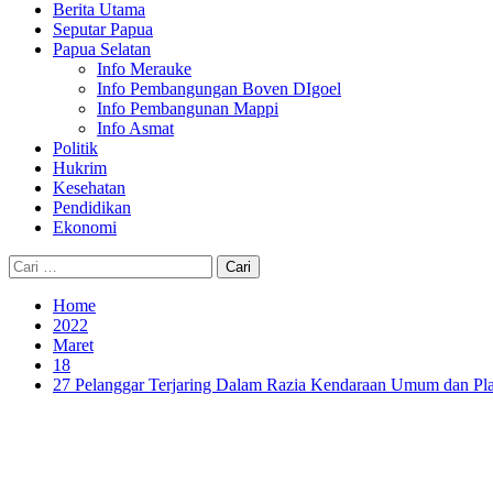
Berita Utama
Seputar Papua
Papua Selatan
Info Merauke
Info Pembangungan Boven DIgoel
Info Pembangunan Mappi
Info Asmat
Politik
Hukrim
Kesehatan
Pendidikan
Ekonomi
Cari
untuk:
Home
2022
Maret
18
27 Pelanggar Terjaring Dalam Razia Kendaraan Umum dan Pla