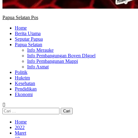
Papua Selatan Pos
Home
Berita Utama
Seputar Papua
Papua Selatan
Info Merauke
Info Pembangungan Boven DIgoel
Info Pembangunan Mappi
Info Asmat
Politik
Hukrim
Kesehatan
Pendidikan
Ekonomi
Cari
untuk:
Home
2022
Maret