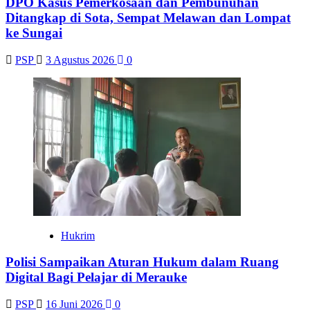
DPO Kasus Pemerkosaan dan Pembunuhan
Ditangkap di Sota, Sempat Melawan dan Lompat
ke Sungai
PSP
3 Agustus 2026
0
Hukrim
Polisi Sampaikan Aturan Hukum dalam Ruang
Digital Bagi Pelajar di Merauke
PSP
16 Juni 2026
0