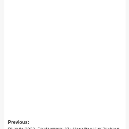
Post
Previous: