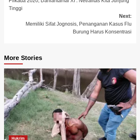
Pilkada 2020, Danlantamal XI : Netralitas Kita Junjung
navigation
Tinggi
Next:
Memiliki Sifat Jognosis, Penanganan Kasus Flu
Burung Harus Konsentrasi
More Stories
Hukrim