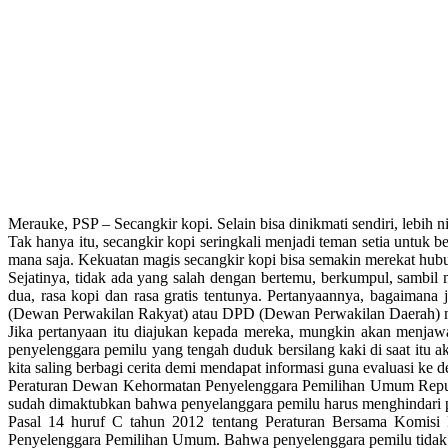
Merauke, PSP – Secangkir kopi. Selain bisa dinikmati sendiri, lebih 
Tak hanya itu, secangkir kopi seringkali menjadi teman setia untuk b
mana saja. Kekuatan magis secangkir kopi bisa semakin merekat hubun
Sejatinya, tidak ada yang salah dengan bertemu, berkumpul, sambil 
dua, rasa kopi dan rasa gratis tentunya. Pertanyaannya, bagaiman
(Dewan Perwakilan Rakyat) atau DPD (Dewan Perwakilan Daerah) misa
Jika pertanyaan itu diajukan kepada mereka, mungkin akan menjawa
penyelenggara pemilu yang tengah duduk bersilang kaki di saat itu a
kita saling berbagi cerita demi mendapat informasi guna evaluasi ke d
Peraturan Dewan Kehormatan Penyelenggara Pemilihan Umum Republ
sudah dimaktubkan bahwa penyelanggara pemilu harus menghindari pe
Pasal 14 huruf C tahun 2012 tentang Peraturan Bersama Kom
Penyelenggara Pemilihan Umum. Bahwa penyelenggara pemilu tidak te