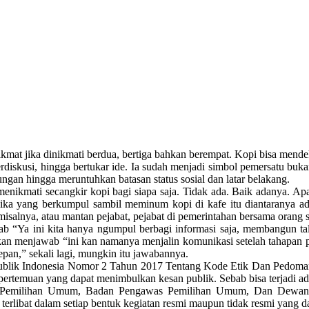
nikmat jika dinikmati berdua, bertiga bahkan berempat. Kopi bisa mend
erdiskusi, hingga bertukar ide. Ia sudah menjadi simbol pemersatu buk
gan hingga meruntuhkan batasan status sosial dan latar belakang.
menikmati secangkir kopi bagi siapa saja. Tidak ada. Baik adanya. Ap
a jika yang berkumpul sambil meminum kopi di kafe itu diantaranya a
lnya, atau mantan pejabat, pejabat di pemerintahan bersama orang s
b “Ya ini kita hanya ngumpul berbagi informasi saja, membangun tal
kan menjawab “ini kan namanya menjalin komunikasi setelah tahapan pem
epan,” sekali lagi, mungkin itu jawabannya.
ik Indonesia Nomor 2 Tahun 2017 Tentang Kode Etik Dan Pedoman P
rtemuan yang dapat menimbulkan kesan publik. Sebab bisa terjadi ad
isi Pemilihan Umum, Badan Pengawas Pemilihan Umum, Dan Dewan
rlibat dalam setiap bentuk kegiatan resmi maupun tidak resmi yang d