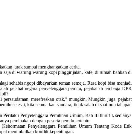
ekatkan jarak sampai menghangatkan cerita.
an saja di warung-warung kopi pinggir jalan, kafe, di rumah bahkan di
alagi sehabis ngopi dibayarkan teman semeja. Rasa kopi bisa menjadi
dalah pejabat negara penyelenggara pemilu, pejabat di lembaga DPR
ipil?
i persaudaraan, merefreskan otak,” mungkin. Mungkin juga, pejabat
ilu selesai, kita semua kan saudara, tidak salah di saat non tahapan
erilaku Penyelenggara Pemilihan Umum, Bab III huruf l, sedianya
anya pemihakan dengan peserta pemilu tertentu.
 Kehormatan Penyelenggara Pemilihan Umum Tentang Kode Etik
apat menimbulkan konflik kepentingan.