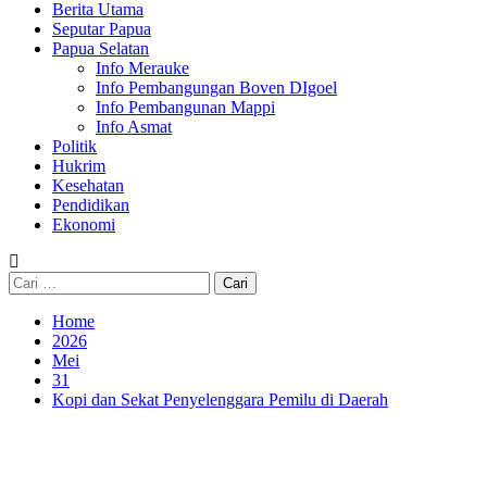
Berita Utama
Seputar Papua
Papua Selatan
Info Merauke
Info Pembangungan Boven DIgoel
Info Pembangunan Mappi
Info Asmat
Politik
Hukrim
Kesehatan
Pendidikan
Ekonomi
Cari
untuk:
Home
2026
Mei
31
Kopi dan Sekat Penyelenggara Pemilu di Daerah