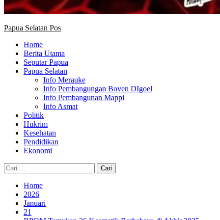
Papua Selatan Pos
Home
Berita Utama
Seputar Papua
Papua Selatan
Info Merauke
Info Pembangungan Boven DIgoel
Info Pembangunan Mappi
Info Asmat
Politik
Hukrim
Kesehatan
Pendidikan
Ekonomi
Cari
untuk:
Home
2026
Januari
21