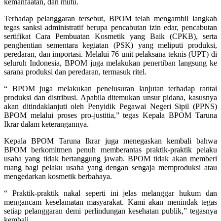
kemanfaatan, dan mutu.
Terhadap pelanggaran tersebut, BPOM telah mengambil langkah
tegas sanksi administratif berupa pencabutan izin edar, pencabutan
sertifikat Cara Pembuatan Kosmetik yang Baik (CPKB), serta
penghentian sementara kegiatan (PSK) yang meliputi produksi,
peredaran, dan importasi. Melalui 76 unit pelaksana teknis (UPT) di
seluruh Indonesia, BPOM juga melakukan penertiban langsung ke
sarana produksi dan peredaran, termasuk ritel.
“ BPOM juga melakukan penelusuran lanjutan terhadap rantai
produksi dan distribusi. Apabila ditemukan unsur pidana, kasusnya
akan ditindaklanjuti oleh Penyidik Pegawai Negeri Sipil (PPNS)
BPOM melalui proses pro-justitia,” tegas Kepala BPOM Taruna
Ikrar dalam keterangannya.
Kepala BPOM Taruna Ikrar juga menegaskan kembali bahwa
BPOM berkomitmen penuh memberantas praktik-praktik pelaku
usaha yang tidak bertanggung jawab. BPOM tidak akan memberi
ruang bagi pelaku usaha yang dengan sengaja memproduksi atau
mengedarkan kosmetik berbahaya.
“ Praktik-praktik nakal seperti ini jelas melanggar hukum dan
mengancam keselamatan masyarakat. Kami akan menindak tegas
setiap pelanggaran demi perlindungan kesehatan publik,” tegasnya
kembali.