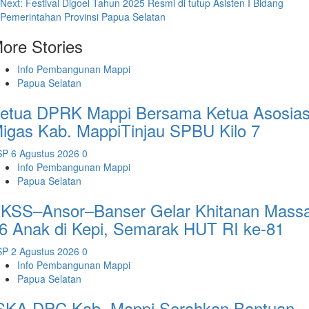
navigation
Next:
Festival Digoel Tahun 2025 Resmi di tutup Asisten I Bidang
Pemerintahan Provinsi Papua Selatan
ore Stories
Info Pembangunan Mappi
Papua Selatan
etua DPRK Mappi Bersama Ketua Asosias
igas Kab. MappiTinjau SPBU Kilo 7
SP
6 Agustus 2026
0
Info Pembangunan Mappi
Papua Selatan
KSS–Ansor–Banser Gelar Khitanan Massa
6 Anak di Kepi, Semarak HUT RI ke-81
SP
2 Agustus 2026
0
Info Pembangunan Mappi
Papua Selatan
SKA DPC Kab. Mappi Serahkan Bantuan