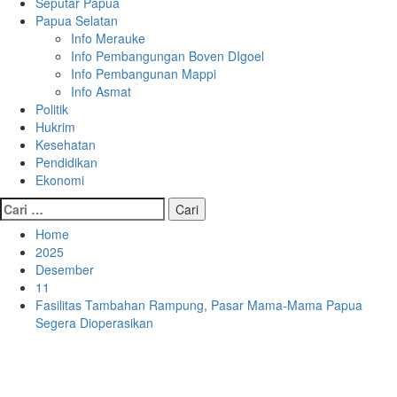
Seputar Papua
Papua Selatan
Info Merauke
Info Pembangungan Boven DIgoel
Info Pembangunan Mappi
Info Asmat
Politik
Hukrim
Kesehatan
Pendidikan
Ekonomi
Cari
untuk:
Home
2025
Desember
11
Fasilitas Tambahan Rampung, Pasar Mama-Mama Papua
Segera Dioperasikan