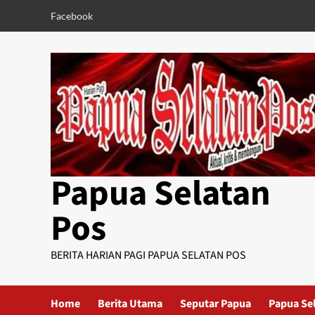
Skip
Facebook
to
content
Papua Selatan
Pos
BERITA HARIAN PAGI PAPUA SELATAN POS
Home
Berita Utama
Seputar Papua
Papua Se