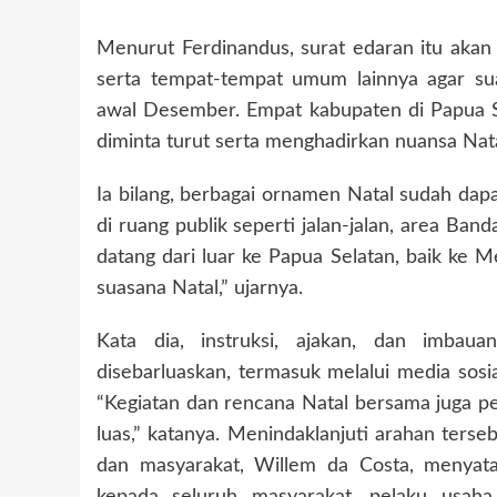
Menurut Ferdinandus, surat edaran itu akan 
serta tempat-tempat umum lainnya agar su
awal Desember. Empat kabupaten di Papua S
diminta turut serta menghadirkan nuansa Nata
Ia bilang, berbagai ornamen Natal sudah dap
di ruang publik seperti jalan-jalan, area Ba
datang dari luar ke Papua Selatan, baik ke
suasana Natal,” ujarnya.
Kata dia, instruksi, ajakan, dan imba
disebarluaskan, termasuk melalui media sosi
“Kegiatan dan rencana Natal bersama juga per
luas,” katanya. Menindaklanjuti arahan terse
dan masyarakat, Willem da Costa, menyat
kepada seluruh masyarakat, pelaku usah