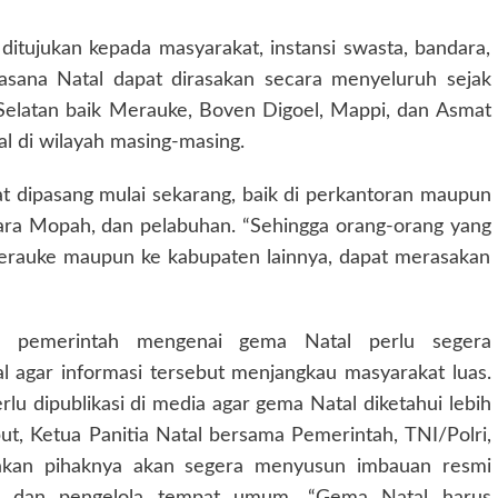
ditujukan kepada masyarakat, instansi swasta, bandara,
asana Natal dapat dirasakan secara menyeluruh sejak
elatan baik Merauke, Boven Digoel, Mappi, dan Asmat
l di wilayah masing-masing.
at dipasang mulai sekarang, baik di perkantoran maupun
ndara Mopah, dan pelabuhan. “Sehingga orang-orang yang
 Merauke maupun ke kabupaten lainnya, dapat merasakan
uan pemerintah mengenai gema Natal perlu segera
al agar informasi tersebut menjangkau masyarakat luas.
lu dipublikasi di media agar gema Natal diketahui lebih
but, Ketua Panitia Natal bersama Pemerintah, TNI/Polri,
akan pihaknya akan segera menyusun imbauan resmi
a, dan pengelola tempat umum. “Gema Natal harus