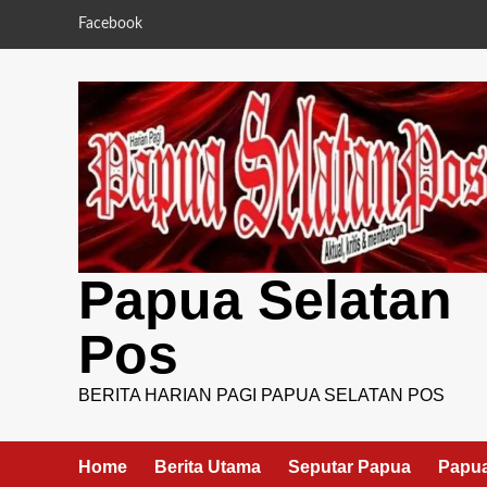
Skip
Facebook
to
content
Papua Selatan
Pos
BERITA HARIAN PAGI PAPUA SELATAN POS
Home
Berita Utama
Seputar Papua
Papua