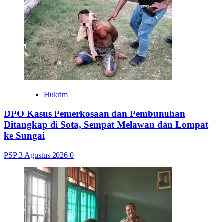
Hukrim
DPO Kasus Pemerkosaan dan Pembunuhan
Ditangkap di Sota, Sempat Melawan dan Lompat
ke Sungai
PSP
3 Agustus 2026
0