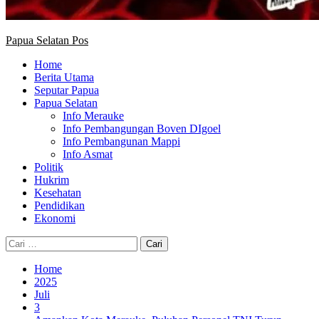
Papua Selatan Pos
Home
Berita Utama
Seputar Papua
Papua Selatan
Info Merauke
Info Pembangungan Boven DIgoel
Info Pembangunan Mappi
Info Asmat
Politik
Hukrim
Kesehatan
Pendidikan
Ekonomi
Cari
untuk:
Home
2025
Juli
3