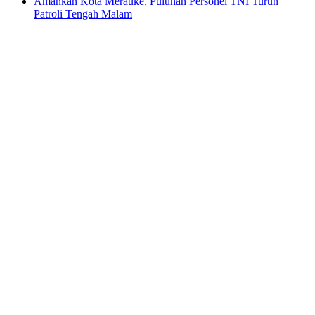
Amankan Kota Merauke, Puluhan Personel TNI Turun
Patroli Tengah Malam