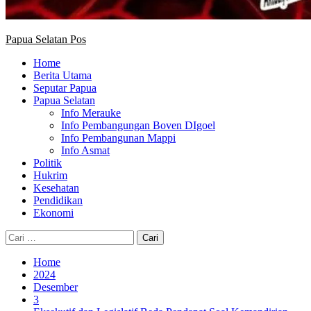
Papua Selatan Pos
Home
Berita Utama
Seputar Papua
Papua Selatan
Info Merauke
Info Pembangungan Boven DIgoel
Info Pembangunan Mappi
Info Asmat
Politik
Hukrim
Kesehatan
Pendidikan
Ekonomi
Cari
untuk:
Home
2024
Desember
3