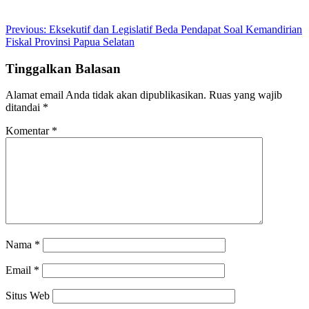
Post
Previous:
Eksekutif dan Legislatif Beda Pendapat Soal Kemandirian
Fiskal Provinsi Papua Selatan
navigation
Tinggalkan Balasan
Alamat email Anda tidak akan dipublikasikan.
Ruas yang wajib
ditandai
*
Komentar
*
Nama
*
Email
*
Situs Web