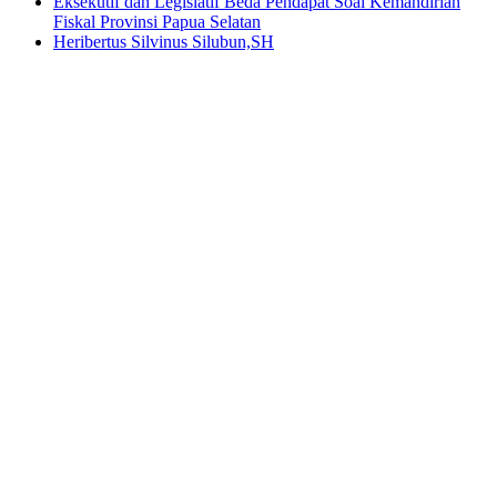
Eksekutif dan Legislatif Beda Pendapat Soal Kemandirian
Fiskal Provinsi Papua Selatan
Heribertus Silvinus Silubun,SH