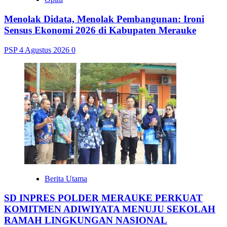
Menolak Didata, Menolak Pembangunan: Ironi
Sensus Ekonomi 2026 di Kabupaten Merauke
PSP
4 Agustus 2026
0
Berita Utama
SD INPRES POLDER MERAUKE PERKUAT
KOMITMEN ADIWIYATA MENUJU SEKOLAH
RAMAH LINGKUNGAN NASIONAL