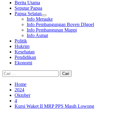
Berita Utama
Seputar Papua
Papua Selatan
Info Merauke
Info Pembangungan Boven DIgoel
Info Pembangunan Mappi
Info Asmat
Politik
Hukrim
Kesehatan
Pendidikan
Ekonomi
Cari
untuk:
Home
2024
Oktober
4
Kursi Waket II MRP PPS Masih Lowong