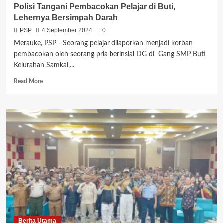
Polisi Tangani Pembacokan Pelajar di Buti,
Lehernya Bersimpah Darah
PSP
4 September 2024
0
Merauke, PSP - Seorang pelajar dilaporkan menjadi korban
pembacokan oleh seorang pria berinsial DG di Gang SMP Buti
Kelurahan Samkai,...
Read
Read More
more
about
Polisi
Tangani
Pembacokan
Pelajar
di
Buti,
Lehernya
Bersimpah
Darah
Berita Utama