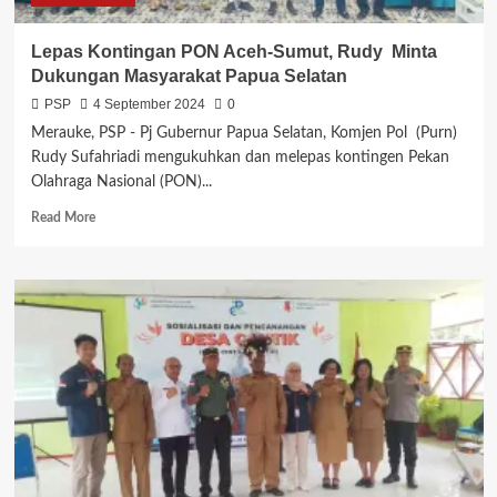
Lepas Kontingan PON Aceh-Sumut, Rudy Minta
Dukungan Masyarakat Papua Selatan
PSP
4 September 2024
0
Merauke, PSP - Pj Gubernur Papua Selatan, Komjen Pol (Purn)
Rudy Sufahriadi mengukuhkan dan melepas kontingen Pekan
Olahraga Nasional (PON)...
Read
Read More
more
about
Lepas
Kontingan
PON
Aceh-
Sumut,
Rudy
Minta
Dukungan
Masyarakat
Papua
Selatan