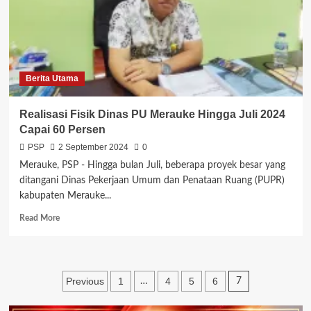
Paruh
Baya
Berita Utama
Realisasi Fisik Dinas PU Merauke Hingga Juli 2024
Capai 60 Persen
PSP
2 September 2024
0
Merauke, PSP - Hingga bulan Juli, beberapa proyek besar yang
ditangani Dinas Pekerjaan Umum dan Penataan Ruang (PUPR)
kabupaten Merauke...
Read
Read More
more
about
Realisasi
Fisik
Paginasi
Previous
1
4
5
6
…
7
Dinas
PU
pos
Merauke