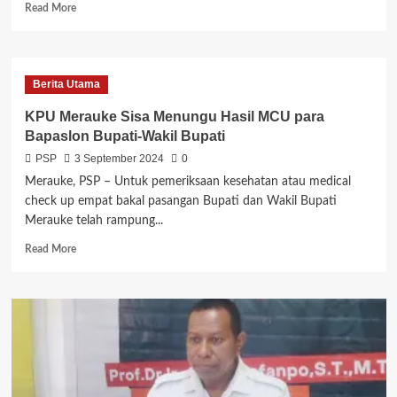
Dioptimalkan
Read
Read More
more
about
KPU
Verifikasi
Berita Utama
Syarat
Calon
KPU Merauke Sisa Menungu Hasil MCU para
Bupati-
Bapaslon Bupati-Wakil Bupati
Wakil
Bupati
PSP
3 September 2024
0
Merauke, PSP – Untuk pemeriksaan kesehatan atau medical
check up empat bakal pasangan Bupati dan Wakil Bupati
Merauke telah rampung...
Read
Read More
more
about
KPU
Merauke
Sisa
Menungu
Hasil
MCU