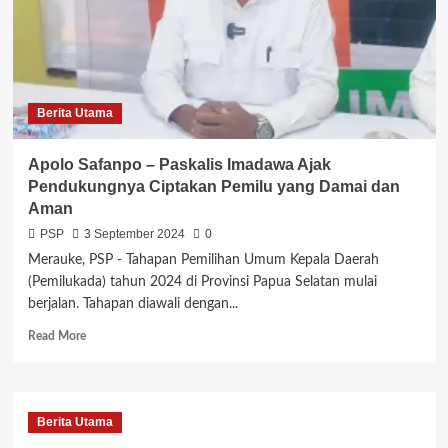
para
Bapaslon
Bupati-
Wakil
Bupati
Berita Utama
Apolo Safanpo – Paskalis Imadawa Ajak
Pendukungnya Ciptakan Pemilu yang Damai dan
Aman
PSP
3 September 2024
0
Merauke, PSP - Tahapan Pemilihan Umum Kepala Daerah
(Pemilukada) tahun 2024 di Provinsi Papua Selatan mulai
berjalan. Tahapan diawali dengan...
Read
Read More
more
about
Apolo
Safanpo
Berita Utama
–
Paskalis