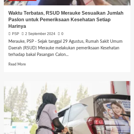
Waktu Terbatas, RSUD Merauke Sesuaikan Jumlah
Paslon untuk Pemeriksaan Kesehatan Setiap
Harinya
PSP
2 September 2024
0
Merauke, PSP - Sejak tanggal 29 Agustus, Rumah Sakit Umum
Daerah (RSUD) Merauke melakukan pemeriksaan Kesehatan
terhadap bakal Pasangan Calon...
Read
Read More
more
about
Waktu
Terbatas,
RSUD
Merauke
Sesuaikan
Jumlah
Paslon
untuk
Pemeriksaan
Kesehatan