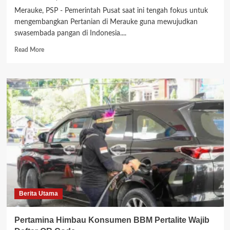
Merauke, PSP - Pemerintah Pusat saat ini tengah fokus untuk
mengembangkan Pertanian di Merauke guna mewujudkan
swasembada pangan di Indonesia....
Read
Read More
more
about
Bupati
Romanus
Kembali
Tegaskan
Optimalisasi
Lahan
Pertanian
di
Merauke
Bukan
Investasi
Berita Utama
Pertamina Himbau Konsumen BBM Pertalite Wajib