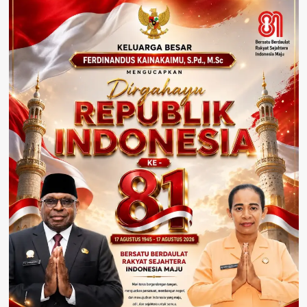
Hingga
Juli
2024
Capai
60
Persen