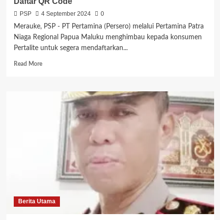
Daftar QR Code
PSP
4 September 2024
0
Merauke, PSP - PT Pertamina (Persero) melalui Pertamina Patra
Niaga Regional Papua Maluku menghimbau kepada konsumen
Pertalite untuk segera mendaftarkan...
Read
Read More
more
about
Pertamina
Himbau
Konsumen
BBM
Pertalite
Wajib
Daftar
QR
Code
Berita Utama