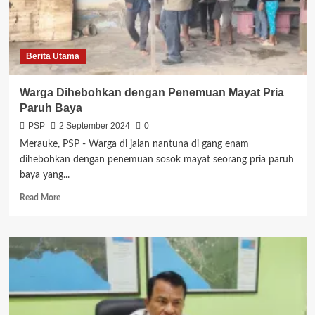
Penugasan
Pemerintah
Berita Utama
Warga Dihebohkan dengan Penemuan Mayat Pria
Paruh Baya
PSP
2 September 2024
0
Merauke, PSP - Warga di jalan nantuna di gang enam
dihebohkan dengan penemuan sosok mayat seorang pria paruh
baya yang...
Read
Read More
more
about
Warga
Dihebohkan
dengan
Penemuan
Mayat
Pria