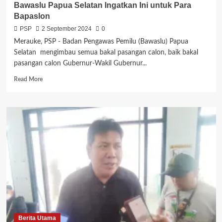
Bawaslu Papua Selatan Ingatkan Ini untuk Para
Imadawa
Bapaslon
Ajak
Pendukungnya
PSP
2 September 2024
0
Ciptakan
Merauke, PSP - Badan Pengawas Pemilu (Bawaslu) Papua
Pemilu
Selatan mengimbau semua bakal pasangan calon, baik bakal
yang
pasangan calon Gubernur-Wakil Gubernur...
Damai
dan
Read
Read More
Aman
more
about
Bawaslu
Papua
Selatan
Ingatkan
Ini
untuk
Para
Bapaslon
Berita Utama