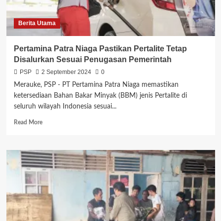
Setiap
Harinya
Berita Utama
Pertamina Patra Niaga Pastikan Pertalite Tetap
Disalurkan Sesuai Penugasan Pemerintah
PSP
2 September 2024
0
Merauke, PSP - PT Pertamina Patra Niaga memastikan
ketersediaan Bahan Bakar Minyak (BBM) jenis Pertalite di
seluruh wilayah Indonesia sesuai...
Read
Read More
more
about
Pertamina
Patra
Niaga
Pastikan
Pertalite
Tetap
Disalurkan
Sesuai