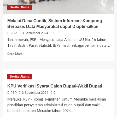
Berita Utama
Melalui Desa Cantik, Sistem Informasi Kampung
Berbasis Data Masyarakat dapat Dioptimalkan
PSP
3 September 2024
0
Tanah merah, PSP - Mengacu pada Amanah UU No. 16 tahun
1997, Badan Pusat Statistik (BPS) hadir sebagai pembina data,...
Read
Read More
more
about
Melalui
Desa
Berita Utama
Cantik,
Sistem
KPU Verifikasi Syarat Calon Bupati-Wakil Bupati
Informasi
PSP
3 September 2024
0
Kampung
Berbasis
Merauke, PSP – Komisi Pemilihan Umum Merauke melakukan
Data
penelitian persyaratan administrasi calon bupati dan wakil
Masyarakat
bupati kabupaten Merauke tahun 2024...
dapat