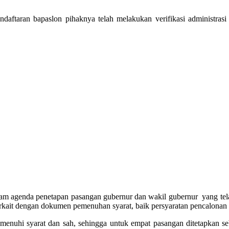
taran bapaslon pihaknya telah melakukan verifikasi administrasi d
m agenda penetapan pasangan gubernur dan wakil gubernur yang telah
erkait dengan dokumen pemenuhan syarat, baik persyaratan pencalonan 
emenuhi syarat dan sah, sehingga untuk empat pasangan ditetapkan s