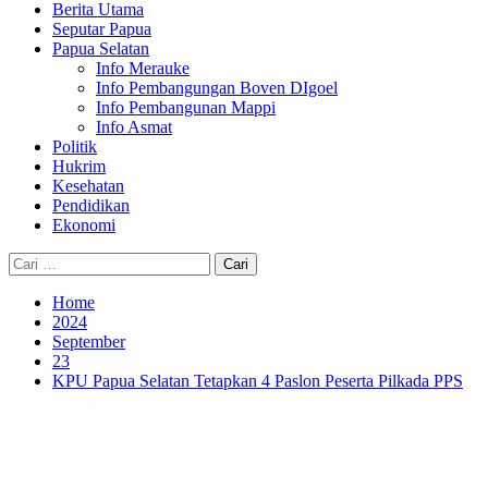
Berita Utama
Seputar Papua
Papua Selatan
Info Merauke
Info Pembangungan Boven DIgoel
Info Pembangunan Mappi
Info Asmat
Politik
Hukrim
Kesehatan
Pendidikan
Ekonomi
Cari
untuk:
Home
2024
September
23
KPU Papua Selatan Tetapkan 4 Paslon Peserta Pilkada PPS