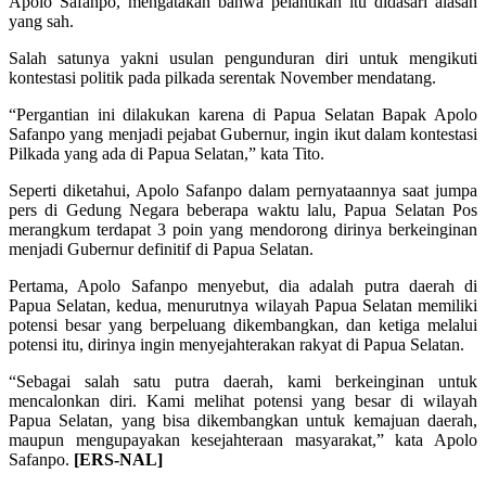
Apolo Safanpo, mengatakan bahwa pelantikan itu didasari alasan
yang sah.
Salah satunya yakni usulan pengunduran diri untuk mengikuti
kontestasi politik pada pilkada serentak November mendatang.
“Pergantian ini dilakukan karena di Papua Selatan Bapak Apolo
Safanpo yang menjadi pejabat Gubernur, ingin ikut dalam kontestasi
Pilkada yang ada di Papua Selatan,” kata Tito.
Seperti diketahui, Apolo Safanpo dalam pernyataannya saat jumpa
pers di Gedung Negara beberapa waktu lalu, Papua Selatan Pos
merangkum terdapat 3 poin yang mendorong dirinya berkeinginan
menjadi Gubernur definitif di Papua Selatan.
Pertama, Apolo Safanpo menyebut, dia adalah putra daerah di
Papua Selatan, kedua, menurutnya wilayah Papua Selatan memiliki
potensi besar yang berpeluang dikembangkan, dan ketiga melalui
potensi itu, dirinya ingin menyejahterakan rakyat di Papua Selatan.
“Sebagai salah satu putra daerah, kami berkeinginan untuk
mencalonkan diri. Kami melihat potensi yang besar di wilayah
Papua Selatan, yang bisa dikembangkan untuk kemajuan daerah,
maupun mengupayakan kesejahteraan masyarakat,” kata Apolo
Safanpo.
[ERS-NAL]