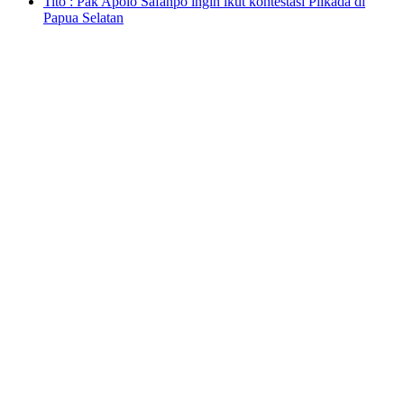
Tito : Pak Apolo Safanpo ingin ikut kontestasi Pilkada di
Papua Selatan