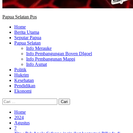
Papua Selatan Pos
Home
Berita Utama
Seputar Papua
Papua Selatan
Info Merauke
Info Pembangungan Boven DIgoel
Info Pembangunan Mappi
Info Asmat
Politik
Hukrim
Kesehatan
Pendidikan
Ekonomi
Cari
untuk:
Home
2024
Agustus
7