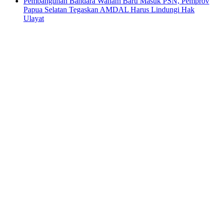
Pembangunan Bandara Wanam Baru Masuk PSN, Pemprov
Papua Selatan Tegaskan AMDAL Harus Lindungi Hak
Ulayat