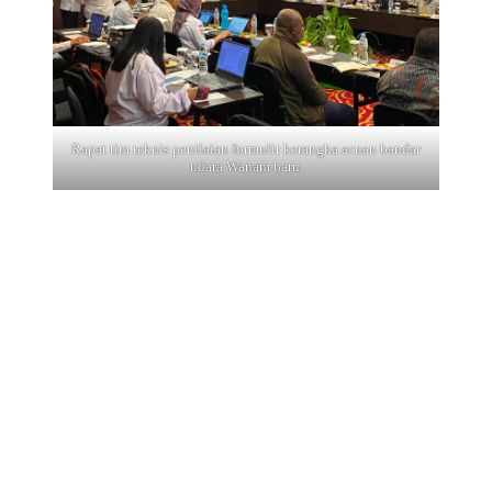
Rapat tim teknis penilaian formulir kerangka acuan bandar
udara Wanam baru.