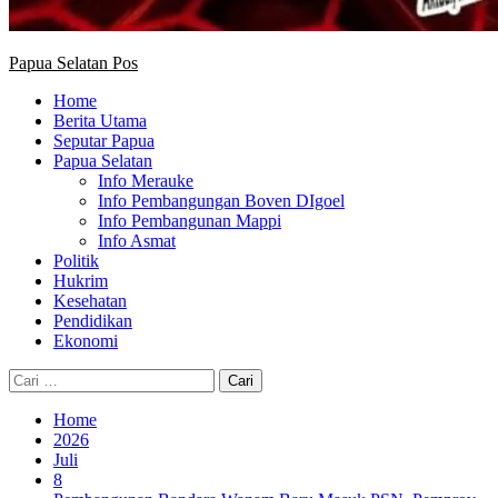
Papua Selatan Pos
Home
Berita Utama
Seputar Papua
Papua Selatan
Info Merauke
Info Pembangungan Boven DIgoel
Info Pembangunan Mappi
Info Asmat
Politik
Hukrim
Kesehatan
Pendidikan
Ekonomi
Cari
untuk:
Home
2026
Juli
8