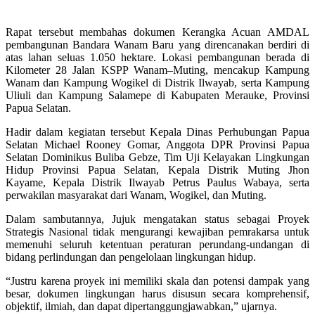
Rapat tersebut membahas dokumen Kerangka Acuan AMDAL
pembangunan Bandara Wanam Baru yang direncanakan berdiri di
atas lahan seluas 1.050 hektare. Lokasi pembangunan berada di
Kilometer 28 Jalan KSPP Wanam–Muting, mencakup Kampung
Wanam dan Kampung Wogikel di Distrik Ilwayab, serta Kampung
Uliuli dan Kampung Salamepe di Kabupaten Merauke, Provinsi
Papua Selatan.
Hadir dalam kegiatan tersebut Kepala Dinas Perhubungan Papua
Selatan Michael Rooney Gomar, Anggota DPR Provinsi Papua
Selatan Dominikus Buliba Gebze, Tim Uji Kelayakan Lingkungan
Hidup Provinsi Papua Selatan, Kepala Distrik Muting Jhon
Kayame, Kepala Distrik Ilwayab Petrus Paulus Wabaya, serta
perwakilan masyarakat dari Wanam, Wogikel, dan Muting.
Dalam sambutannya, Jujuk mengatakan status sebagai Proyek
Strategis Nasional tidak mengurangi kewajiban pemrakarsa untuk
memenuhi seluruh ketentuan peraturan perundang-undangan di
bidang perlindungan dan pengelolaan lingkungan hidup.
“Justru karena proyek ini memiliki skala dan potensi dampak yang
besar, dokumen lingkungan harus disusun secara komprehensif,
objektif, ilmiah, dan dapat dipertanggungjawabkan,” ujarnya.