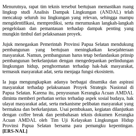
Menurutnya, rapat tim teknis tersebut bertujuan memastikan ruang
lingkup studi Analisis Dampak Lingkungan (ANDAL) telah
mencakup seluruh isu lingkungan yang relevan, sehingga mampu
mengidentifikasi, memprediksi, serta merumuskan langkah-langkah
pengelolaan dan pemantauan terhadap dampak penting yang
mungkin timbul dari pelaksanaan proyek.
Jujuk menegaskan Pemerintah Provinsi Papua Selatan mendukung
pembangunan yang bertujuan meningkatkan kesejahteraan
masyarakat. Namun, pembangunan harus tetap berlandaskan prinsip
pembangunan berkelanjutan dengan mengedepankan perlindungan
lingkungan hidup, penghormatan terhadap hak-hak masyarakat,
termasuk masyarakat adat, serta menjaga fungsi ekosistem.
Ia juga mengungkapkan adanya berbagai dinamika dan aspirasi
masyarakat terhadap pelaksanaan Proyek Strategis Nasional di
Papua Selatan. Karena itu, penyusunan Kerangka Acuan AMDAL
diminta memberi perhatian serius terhadap aspek sosial budaya, hak
ulayat masyarakat adat, serta mekanisme pelibatan masyarakat yang
bermakna dan berkelanjutan. Usai pembukaan, kegiatan dilanjutkan
dengan coffee break dan pembahasan teknis dokumen Kerangka
Acuan AMDAL oleh Tim Uji Kelayakan Lingkungan Hidup
Provinsi Papua Selatan bersama para pemangku kepentingan.
[ERS-NAL]