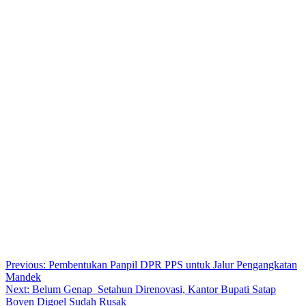
Post
Previous:
Pembentukan Panpil DPR PPS untuk Jalur Pengangkatan
Mandek
navigation
Next:
Belum Genap Setahun Direnovasi, Kantor Bupati Satap
Boven Digoel Sudah Rusak