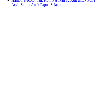
Hampir Kecolongan, Koni Pastikan 32 Atlit untuk PON
Aceh-Sumut Anak Papua Selatan