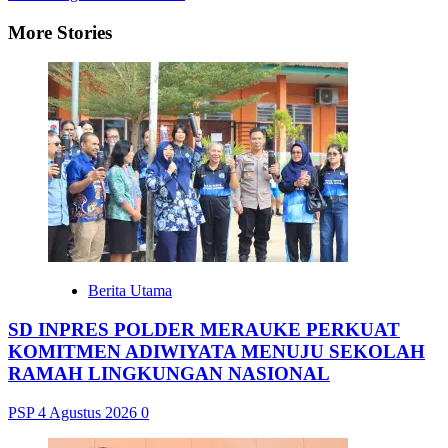
More Stories
Berita Utama
SD INPRES POLDER MERAUKE PERKUAT
KOMITMEN ADIWIYATA MENUJU SEKOLAH
RAMAH LINGKUNGAN NASIONAL
PSP
4 Agustus 2026
0