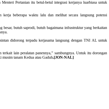
nteri Pertanian itu betul-betul integrasi kerjanya luarbiasa untuk
n kerja beberapa waktu lalu dan melihat secara langsung potensi
ang besar, butuh saprodi, butuh bagaimana infrastruktur yang berkaitan
snya.
lsintan didorong terpadu kerjasama langsung dengan TNI AL untuk
tan terkait lain peralatan panennya,” sambungnya. Untuk itu dorongan
suki musim tanam Kedua atau Gaduh
.[JON-NAL]