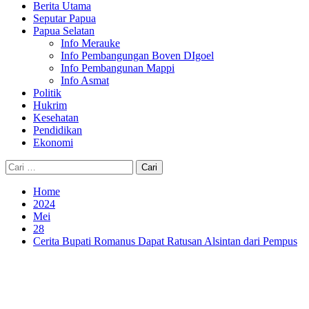
Berita Utama
Seputar Papua
Papua Selatan
Info Merauke
Info Pembangungan Boven DIgoel
Info Pembangunan Mappi
Info Asmat
Politik
Hukrim
Kesehatan
Pendidikan
Ekonomi
Cari
untuk:
Home
2024
Mei
28
Cerita Bupati Romanus Dapat Ratusan Alsintan dari Pempus