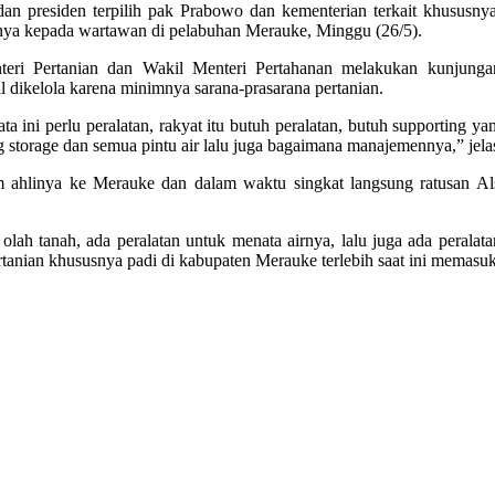
 presiden terpilih pak Prabowo dan kementerian terkait khususnya Me
ya kepada wartawan di pelabuhan Merauke, Minggu (26/5).
Menteri Pertanian dan Wakil Menteri Pertahanan melakukan kunjunga
dikelola karena minimnya sarana-prasarana pertanian.
ata ini perlu peralatan, rakyat itu butuh peralatan, butuh supporting y
ng storage dan semua pintu air lalu juga bagaimana manajemennya,” jela
tim ahlinya ke Merauke dan dalam waktu singkat langsung ratusan A
 olah tanah, ada peralatan untuk menata airnya, lalu juga ada perala
ertanian khususnya padi di kabupaten Merauke terlebih saat ini mema