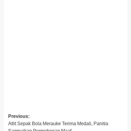
Previous:
Post
Atlit Sepak Bola Merauke Terima Medali, Panitia
Sampaikan Permohonan Maaf