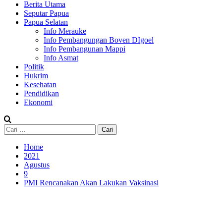
Berita Utama
Seputar Papua
Papua Selatan
Info Merauke
Info Pembangungan Boven DIgoel
Info Pembangunan Mappi
Info Asmat
Politik
Hukrim
Kesehatan
Pendidikan
Ekonomi
Cari
untuk:
Home
2021
Agustus
9
PMI Rencanakan Akan Lakukan Vaksinasi