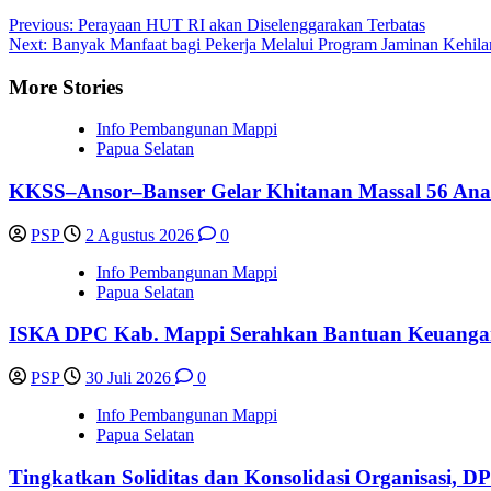
Post
Previous:
Perayaan HUT RI akan Diselenggarakan Terbatas
Next:
Banyak Manfaat bagi Pekerja Melalui Program Jaminan Kehila
navigation
More Stories
Info Pembangunan Mappi
Papua Selatan
KKSS–Ansor–Banser Gelar Khitanan Massal 56 Ana
PSP
2 Agustus 2026
0
Info Pembangunan Mappi
Papua Selatan
ISKA DPC Kab. Mappi Serahkan Bantuan Keuangan 
PSP
30 Juli 2026
0
Info Pembangunan Mappi
Papua Selatan
Tingkatkan Soliditas dan Konsolidasi Organisasi,