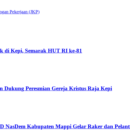
ngan Pekerjaan (JKP)
k di Kepi, Semarak HUT RI ke-81
Dukung Peresmian Gereja Kristus Raja Kepi
 DPD NasDem Kabupaten Mappi Gelar Raker dan Pelan