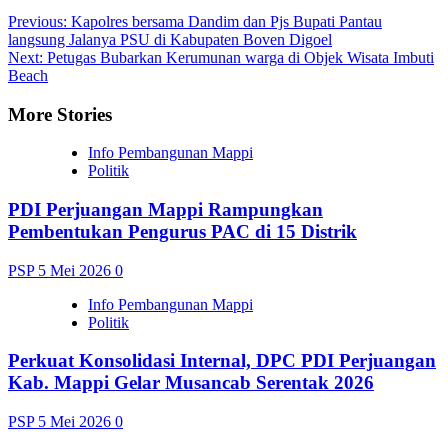
Post
Previous:
Kapolres bersama Dandim dan Pjs Bupati Pantau
langsung Jalanya PSU di Kabupaten Boven Digoel
navigation
Next:
Petugas Bubarkan Kerumunan warga di Objek Wisata Imbuti
Beach
More Stories
Info Pembangunan Mappi
Politik
PDI Perjuangan Mappi Rampungkan
Pembentukan Pengurus PAC di 15 Distrik
PSP
5 Mei 2026
0
Info Pembangunan Mappi
Politik
Perkuat Konsolidasi Internal, DPC PDI Perjuangan
Kab. Mappi Gelar Musancab Serentak 2026
PSP
5 Mei 2026
0