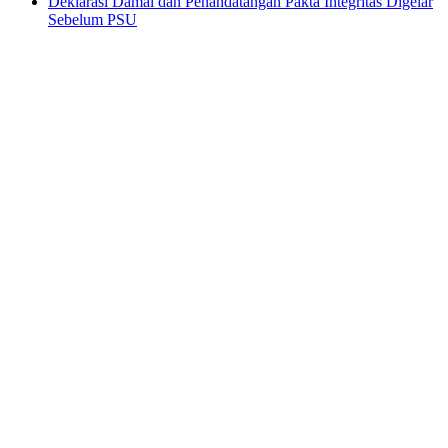
Deklarasi Damai dan Penandatangan Pakta Integritas Digelar
Sebelum PSU