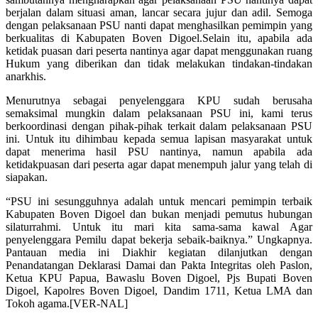
berjalan dalam situasi aman, lancar secara jujur dan adil. Semoga
dengan pelaksanaan PSU nanti dapat menghasilkan pemimpin yang
berkualitas di Kabupaten Boven Digoel.Selain itu, apabila ada
ketidak puasan dari peserta nantinya agar dapat menggunakan ruang
Hukum yang diberikan dan tidak melakukan tindakan-tindakan
anarkhis.
Menurutnya sebagai penyelenggara KPU sudah berusaha
semaksimal mungkin dalam pelaksanaan PSU ini, kami terus
berkoordinasi dengan pihak-pihak terkait dalam pelaksanaan PSU
ini. Untuk itu dihimbau kepada semua lapisan masyarakat untuk
dapat menerima hasil PSU nantinya, namun apabila ada
ketidakpuasan dari peserta agar dapat menempuh jalur yang telah di
siapakan.
“PSU ini sesungguhnya adalah untuk mencari pemimpin terbaik
Kabupaten Boven Digoel dan bukan menjadi pemutus hubungan
silaturrahmi. Untuk itu mari kita sama-sama kawal Agar
penyelenggara Pemilu dapat bekerja sebaik-baiknya.” Ungkapnya.
Pantauan media ini Diakhir kegiatan dilanjutkan dengan
Penandatangan Deklarasi Damai dan Pakta Integritas oleh Paslon,
Ketua KPU Papua, Bawaslu Boven Digoel, Pjs Bupati Boven
Digoel, Kapolres Boven Digoel, Dandim 1711, Ketua LMA dan
Tokoh agama.[VER-NAL]