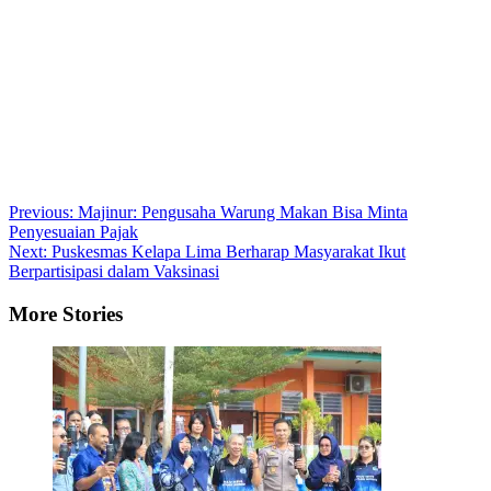
Post
Previous:
Majinur: Pengusaha Warung Makan Bisa Minta
Penyesuaian Pajak
navigation
Next:
Puskesmas Kelapa Lima Berharap Masyarakat Ikut
Berpartisipasi dalam Vaksinasi
More Stories