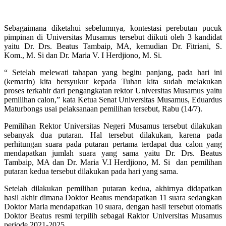
Sebagaimana diketahui sebelumnya, kontestasi perebutan pucuk
pimpinan di Universitas Musamus tersebut diikuti oleh 3 kandidat
yaitu Dr. Drs. Beatus Tambaip, MA, kemudian Dr. Fitriani, S.
Kom., M. Si dan Dr. Maria V. I Herdjiono, M. Si.
“ Setelah melewati tahapan yang begitu panjang, pada hari ini
(kemarin) kita bersyukur kepada Tuhan kita sudah melakukan
proses terkahir dari pengangkatan rektor Universitas Musamus yaitu
pemilihan calon,” kata Ketua Senat Universitas Musamus, Eduardus
Maturbongs usai pelaksanaan pemilihan tersebut, Rabu (14/7).
Pemilihan Rektor Universitas Negeri Musamus tersebut dilakukan
sebanyak dua putaran. Hal tersebut dilakukan, karena pada
perhitungan suara pada putaran pertama terdapat dua calon yang
mendapatkan jumlah suara yang sama yaitu Dr. Drs. Beatus
Tambaip, MA dan Dr. Maria V.I Herdjiono, M. Si dan pemilihan
putaran kedua tersebut dilakukan pada hari yang sama.
Setelah dilakukan pemilihan putaran kedua, akhirnya didapatkan
hasil akhir dimana Doktor Beatus mendapatkan 11 suara sedangkan
Doktor Maria mendapatkan 10 suara, dengan hasil tersebut otomatis
Doktor Beatus resmi terpilih sebagai Raktor Universitas Musamus
periode 2021-2025.