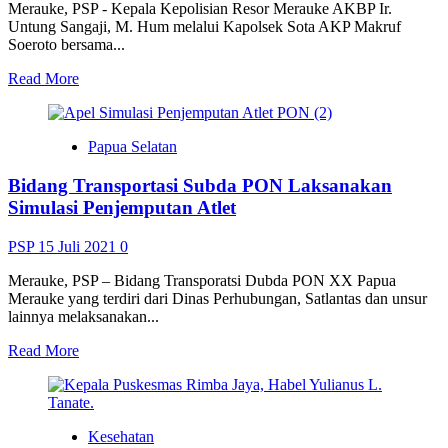
Vaksinasi
Merauke, PSP - Kepala Kepolisian Resor Merauke AKBP Ir.
Untung Sangaji, M. Hum melalui Kapolsek Sota AKP Makruf
Soeroto bersama...
Read
Read More
more
about
Gabungan
Papua Selatan
Petugas
di
Bidang Transportasi Subda PON Laksanakan
Perbatasan
Sota
Simulasi Penjemputan Atlet
RI-
PNG,
PSP
15 Juli 2021
0
Periksa
25
Merauke, PSP – Bidang Transporatsi Dubda PON XX Papua
Pelintas
Merauke yang terdiri dari Dinas Perhubungan, Satlantas dan unsur
batas
lainnya melaksanakan...
Read
Read More
more
about
Bidang
Transportasi
Kesehatan
Subda