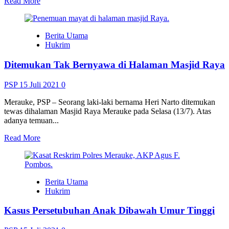
Read
Read More
more
about
Capai
Berita Utama
80
Hukrim
Persen,
Dua
Ditemukan Tak Bernyawa di Halaman Masjid Raya
Rusun
Ditargetkan
Selesai
PSP
15 Juli 2021
0
Sebelum
PON
Merauke, PSP – Seorang laki-laki bernama Heri Narto ditemukan
tewas dihalaman Masjid Raya Merauke pada Selasa (13/7). Atas
adanya temuan...
Read
Read More
more
about
Ditemukan
Tak
Berita Utama
Bernyawa
Hukrim
di
Halaman
Kasus Persetubuhan Anak Dibawah Umur Tinggi
Masjid
Raya