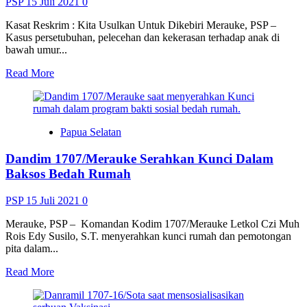
PSP
15 Juli 2021
0
Kasat Reskrim : Kita Usulkan Untuk Dikebiri Merauke, PSP –
Kasus persetubuhan, pelecehan dan kekerasan terhadap anak di
bawah umur...
Read
Read More
more
about
Kasus
Persetubuhan
Papua Selatan
Anak
Dibawah
Dandim 1707/Merauke Serahkan Kunci Dalam
Umur
Tinggi
Baksos Bedah Rumah
PSP
15 Juli 2021
0
Merauke, PSP – Komandan Kodim 1707/Merauke Letkol Czi Muh
Rois Edy Susilo, S.T. menyerahkan kunci rumah dan pemotongan
pita dalam...
Read
Read More
more
about