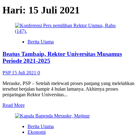
Hari:
15 Juli 2021
Berita Utama
Beatus Tambaip, Rektor Universitas Musamus
Periode 2021-2025
PSP
15 Juli 2021
0
Merauke, PSP – Setelah melewati proses panjang yang melelahkan
tersebut berjalan hampir 4 bulan lamanya. Akhirnya proses
penjaringan Rektor Universitas...
Read
Read More
more
about
Beatus
Berita Utama
Tambaip,
Ekonomi
Rektor
Universitas