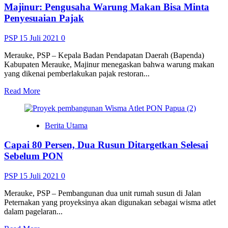
Majinur: Pengusaha Warung Makan Bisa Minta
Musamus
Periode
Penyesuaian Pajak
2021-
2025
PSP
15 Juli 2021
0
Merauke, PSP – Kepala Badan Pendapatan Daerah (Bapenda)
Kabupaten Merauke, Majinur menegaskan bahwa warung makan
yang dikenai pemberlakukan pajak restoran...
Read
Read More
more
about
Majinur:
Berita Utama
Pengusaha
Warung
Capai 80 Persen, Dua Rusun Ditargetkan Selesai
Makan
Bisa
Sebelum PON
Minta
Penyesuaian
PSP
15 Juli 2021
0
Pajak
Merauke, PSP – Pembangunan dua unit rumah susun di Jalan
Peternakan yang proyeksinya akan digunakan sebagai wisma atlet
dalam pagelaran...