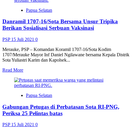
Dandim
1707/Merauke
Papua Selatan
Serahkan
Kunci
Danramil 1707-16/Sota Bersama Unsur Tripika
Dalam
Baksos
Berikan Sosialisasi Serbuan Vaksinasi
Bedah
Rumah
PSP
15 Juli 2021
0
Merauke, PSP – Komandan Koramil 1707-16/Sota Kodim
1707/Merauke Mayor Inf Daniel Ngilawane bersama Kepala Distrik
Sota Yuliastri Karim dan Kapolsek...
Read
Read More
more
about
Danramil
1707-
Papua Selatan
16/Sota
Bersama
Gabungan Petugas di Perbatasan Sota RI-PNG,
Unsur
Tripika
Periksa 25 Pelintas batas
Berikan
Sosialisasi
PSP
15 Juli 2021
0
Serbuan