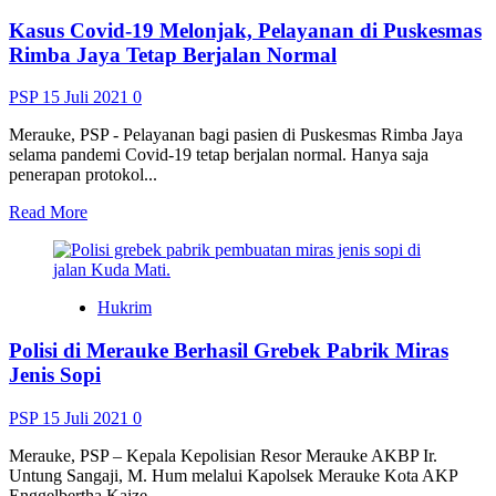
PON
Kasus Covid-19 Melonjak, Pelayanan di Puskesmas
Laksanakan
Simulasi
Rimba Jaya Tetap Berjalan Normal
Penjemputan
Atlet
PSP
15 Juli 2021
0
Merauke, PSP - Pelayanan bagi pasien di Puskesmas Rimba Jaya
selama pandemi Covid-19 tetap berjalan normal. Hanya saja
penerapan protokol...
Read
Read More
more
about
Kasus
Covid-
Hukrim
19
Melonjak,
Polisi di Merauke Berhasil Grebek Pabrik Miras
Pelayanan
di
Jenis Sopi
Puskesmas
Rimba
PSP
15 Juli 2021
0
Jaya
Tetap
Merauke, PSP – Kepala Kepolisian Resor Merauke AKBP Ir.
Berjalan
Untung Sangaji, M. Hum melalui Kapolsek Merauke Kota AKP
Normal
Enggelbertha Kaize...