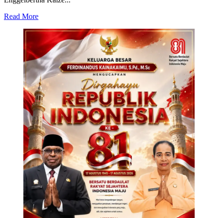
Read
Read More
more
about
Polisi
di
Merauke
Berhasil
Grebek
Pabrik
Miras
Jenis
Sopi