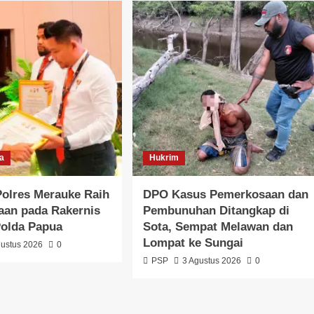
ma
Hukrim
olres Merauke Raih
DPO Kasus Pemerkosaan dan
aan pada Rakernis
Pembunuhan Ditangkap di
Polda Papua
Sota, Sempat Melawan dan
Lompat ke Sungai
gustus 2026
0
PSP
3 Agustus 2026
0