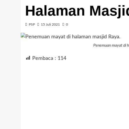
Halaman Masji
PSP
15 Juli 2021
0
Penemuan mayat di h
Pembaca :
114