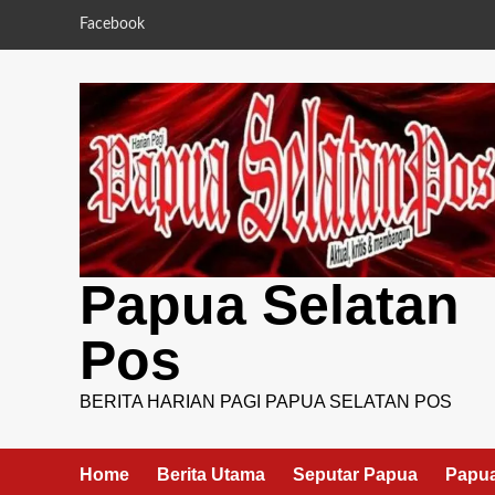
Skip
Facebook
to
content
Papua Selatan
Pos
BERITA HARIAN PAGI PAPUA SELATAN POS
Home
Berita Utama
Seputar Papua
Papua