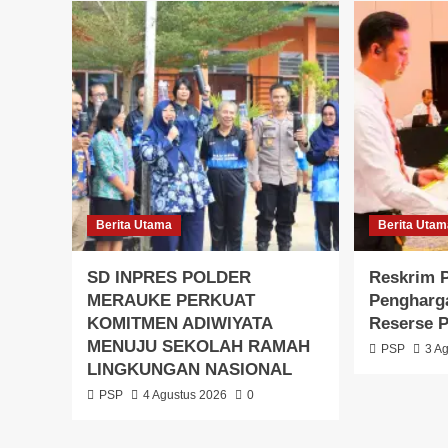
Berita Utama
Berita Uta
SD INPRES POLDER
Reskrim P
MERAUKE PERKUAT
Pengharg
KOMITMEN ADIWIYATA
Reserse 
MENUJU SEKOLAH RAMAH
PSP
3 A
LINGKUNGAN NASIONAL
PSP
4 Agustus 2026
0