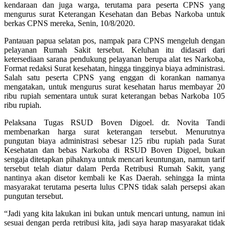
kendaraan dan juga warga, terutama para peserta CPNS yang
mengurus surat Keterangan Kesehatan dan Bebas Narkoba untuk
berkas CPNS mereka, Senin, 10/8/2020.
Pantauan papua selatan pos, nampak para CPNS mengeluh dengan
pelayanan Rumah Sakit tersebut. Keluhan itu didasari dari
ketersediaan sarana pendukung pelayanan berupa alat tes Narkoba,
Format redaksi Surat kesehatan, hingga tingginya biaya administrasi.
Salah satu peserta CPNS yang enggan di korankan namanya
mengatakan, untuk mengurus surat kesehatan harus membayar 20
ribu rupiah sementara untuk surat keterangan bebas Narkoba 105
ribu rupiah.
Pelaksana Tugas RSUD Boven Digoel. dr. Novita Tandi
membenarkan harga surat keterangan tersebut. Menurutnya
pungutan biaya administrasi sebesar 125 ribu rupiah pada Surat
Kesehatan dan bebas Narkoba di RSUD Boven Digoel, bukan
sengaja ditetapkan pihaknya untuk mencari keuntungan, namun tarif
tersebut telah diatur dalam Perda Retribusi Rumah Sakit, yang
nantinya akan disetor kembali ke Kas Daerah. sehingga Ia minta
masyarakat terutama peserta lulus CPNS tidak salah persepsi akan
pungutan tersebut.
“Jadi yang kita lakukan ini bukan untuk mencari untung, namun ini
sesuai dengan perda retribusi kita, jadi saya harap masyarakat tidak