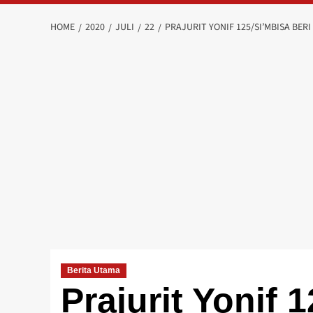
HOME
2020
JULI
22
PRAJURIT YONIF 125/SI’MBISA BE
Berita Utama
Prajurit Yonif 