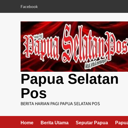
Skip
Facebook
to
content
Papua Selatan
Pos
BERITA HARIAN PAGI PAPUA SELATAN POS
Home
Berita Utama
Seputar Papua
Papua