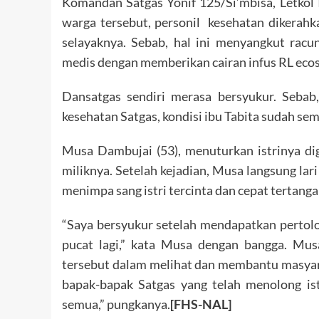
Komandan Satgas Yonif 125/Si’mbisa, Letk
warga tersebut, personil kesehatan dikera
selayaknya. Sebab, hal ini menyangkut racun
medis dengan memberikan cairan infus RL ecoso
Dansatgas sendiri merasa bersyukur. Seba
kesehatan Satgas, kondisi ibu Tabita sudah s
Musa Dambujai (53), menuturkan istrinya di
miliknya. Setelah kejadian, Musa langsung la
menimpa sang istri tercinta dan cepat tertanga
“Saya bersyukur setelah mendapatkan pertolon
pucat lagi,” kata Musa dengan bangga. Mus
tersebut dalam melihat dan membantu masyara
bapak-bapak Satgas yang telah menolong ist
semua,” pungkanya.
[FHS-NAL]