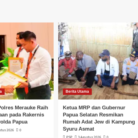
ma
Berita Utama
olres Merauke Raih
Ketua MRP dan Gubernur
aan pada Rakernis
Papua Selatan Resmikan
Polda Papua
Rumah Adat Jew di Kampung
Syuru Asmat
stus 2026
0
PSP
3 Agustus 2026
0